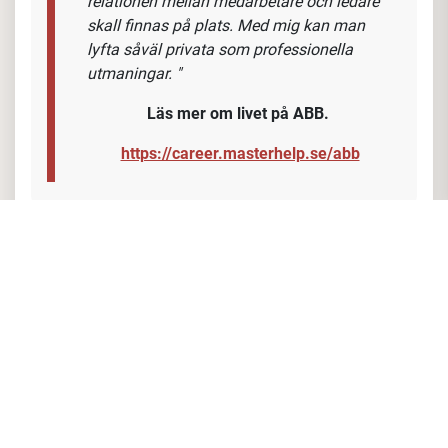
relationen mellan medarbetare och ledare
skall finnas på plats. Med mig kan man
lyfta såväl privata som professionella
utmaningar. "
Läs mer om
livet på
ABB.
https://career.masterhelp.se/abb
Ansvarsområde och arbetsuppgifter
I vårt dynamiska säljteam kommer du att utnyttja din
expertis och beslutsamhet för att skapa nya
kundrelationer och samtidigt bevaka den marknad vi
har idag. Som vår Account Manager / Sales Specialist
inom Low Voltage Systems kommer du att
ha en
nyckelroll i att främja hållbara lösningar och metoder, i
linje med vårt företags engagemang för miljöansvar