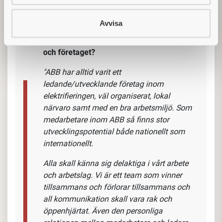
Vad har Jens Ahlgren, Country Marketing
Avvisa
& Sales Manager, Low Voltage systems
ABB Electrification, att säga om tjänsten
och företaget?
"ABB har alltid varit ett
ledande/utvecklande företag inom
elektrifieringen, väl organiserat, lokal
närvaro samt med en bra arbetsmiljö. Som
medarbetare inom ABB så finns stor
utvecklingspotential både nationellt som
internationellt.
Alla skall känna sig delaktiga i vårt arbete
och arbetslag. Vi är ett team som vinner
tillsammans och förlorar tillsammans och
all kommunikation skall vara rak och
öppenhjärtat. Även den personliga