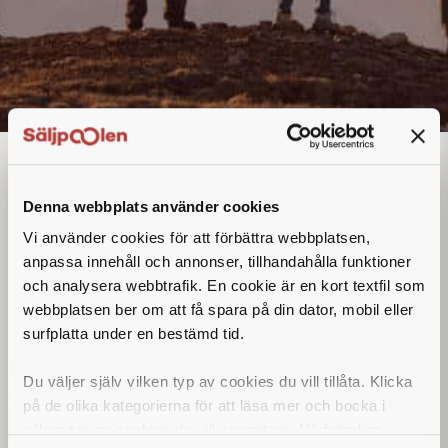
Account Manager /
Sales Specialist
Denna annons går inte längre att söka. Se
Denna webbplats använder cookies
alla lediga jobb
här
.
Vi använder cookies för att förbättra webbplatsen,
anpassa innehåll och annonser, tillhandahålla funktioner
och analysera webbtrafik. En cookie är en kort textfil som
webbplatsen ber om att få spara på din dator, mobil eller
Account Manager / Sales
surfplatta under en bestämd tid.
Specialist inom
Du väljer själv vilken typ av cookies du vill tillåta. Klicka
lågspänningssystem
på de olika kategorierna för att läsa mer och bocka i
vilken typ av cookies du vill acceptera. Nödvändiga