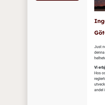
Ing
Göt
Just n
denna 
helhet
Vi erb
Hos os
regler
utveck
andel 