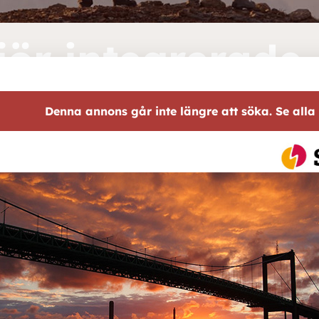
jör integrerade
ningssystem
Denna annons går inte längre att söka. Se alla