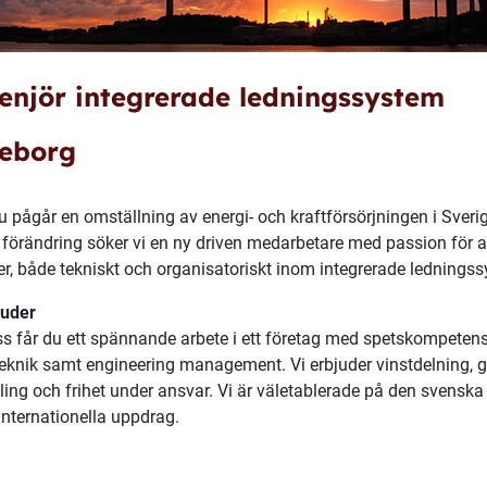
enjör integrerade ledningssystem
eborg
u pågår en omställning av energi- och kraftförsörjningen i Sveri
förändring söker vi en ny driven medarbetare med
passion för a
er, både tekniskt och organisatoriskt inom integrerade lednings
juder
s får du ett spännande arbete i ett företag med spetskompetens
teknik samt engineering management. Vi erbjuder vinstdelning, go
ling och frihet under ansvar. Vi är väletablerade på den svensk
internationella uppdrag.