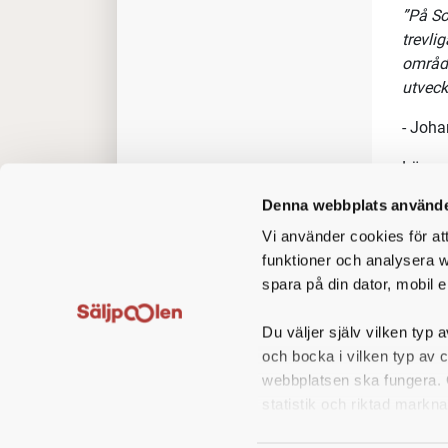
”På So
trevli
område
utveck
- Joha
Läs m
företa
Denna webbplats använde
Vi använder cookies för at
funktioner och analysera w
Arbets
spara på din dator, mobil e
Ditt u
lednin
Du väljer själv vilken typ a
befint
och bocka i vilken typ av 
behov 
webbplatsen ska fungera. O
Du arb
statistik och riktad markna
tillhö
finns 