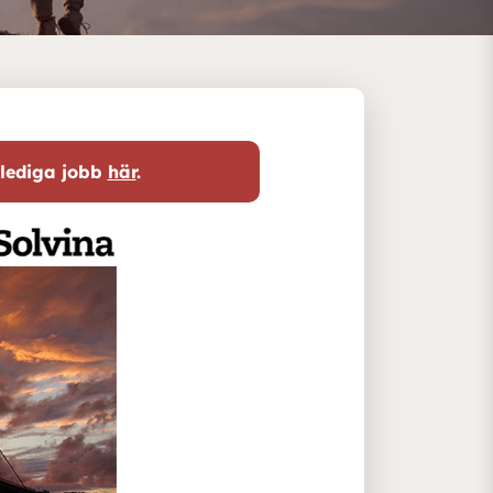
 lediga jobb
här
.