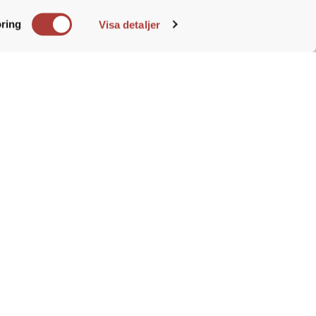
e. Du
ring
Visa detaljer
agement”. Du är intresserad av
n person som gillar att arbeta i
l är det bra om du har
nschen. Det är meriterande om du
t. Du behärskar svenska och
9 63 06
, på
g
för frågo
r
 urval under
t.