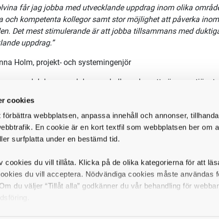
lvina får jag jobba med utvecklande uppdrag inom olika områd
ga och kompetenta kollegor samt stor möjlighet att påverka inom
n. Det mest stimulerande är att jobba tillsammans med duktiga 
lande uppdrag.”
nna Holm, projekt- och systemingenjör
er om vad Johanna och
hennes kollegor har att säga om tjänst
get på
https://career.masterhelp.se/solvina
r cookies
t förbättra webbplatsen, anpassa innehåll och annonser, tillhanda
ebbtrafik. En cookie är en kort textfil som webbplatsen ber om at
uppgifter
ller surfplatta under en bestämd tid.
ppdrag är att leda och genomföra uppdrag med fokus på utveckl
gssystem, vilket innebär både utveckling av hela ledningssyste
v cookies du vill tillåta. Klicka på de olika kategorierna för att lä
lig verksamhet och arbetsprocesser. Du sätter dig in i och förs
cookies du vill acceptera. Nödvändiga cookies måste användas fö
för att på ett anpassat sätt hjälpa dem med utveckling, implem
m du väljer “Tillåt alla” godkänner du vår behandling för webba
etar med förvaltning och utveckling av komplexa tekniska pro
dsföring.
rande informationshantering. Vi tillämpar ”engineering på man
främst inom kraftproduktion och energiintensiv industri, samt in