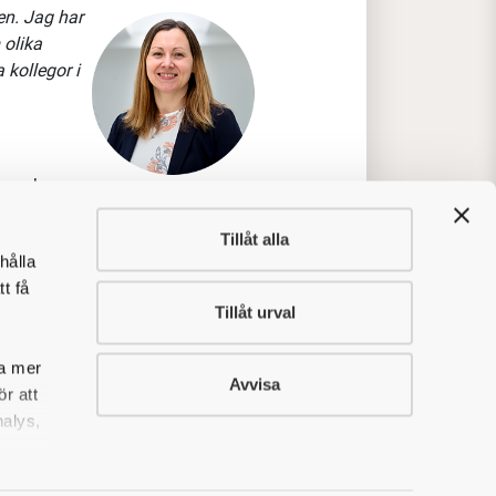
en. Jag har
 olika
kollegor i
en och
Tillåt alla
hålla
t få
Tillåt urval
ing av integrerade
mskoncept och förbättring av
sa mer
tår kundernas verksamhet och
Avvisa
r att
entering och förändringsledning.
nalys,
dukter och anläggningar med
agement”! Våra kunder och uppdrag
frastruktur och organisationer