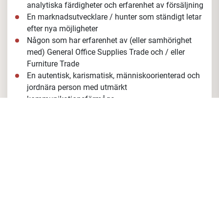
analytiska
färdigheter och erfarenhet av försäljning
En marknadsutvecklare /
hunter som ständigt letar
efter nya möjligheter
Någon som har erfarenhet av (eller samhörighet
med) General Office Supplies Trade och / eller
Furniture Trade
En autentisk, karismatisk, människoorienterad och
jordnära person med utmärkt
kommunikationsförmåga
Någon som har en högskoleexamen i kommersiell
ekonomi och näringsliv (eller liknande)
Någon som har svenska som modersmål och talar
flytande engelska.
Kännedom av andra nordiska
språk (danska, finska eller norska) är ett plus
Var ska du jobba?
Du kommer att arbeta i rollen som affärsutvecklare för
den internationella affärsenheten Collaboration@Work
(COWO), en av de 6 affärsenheterna i edding A.G.,