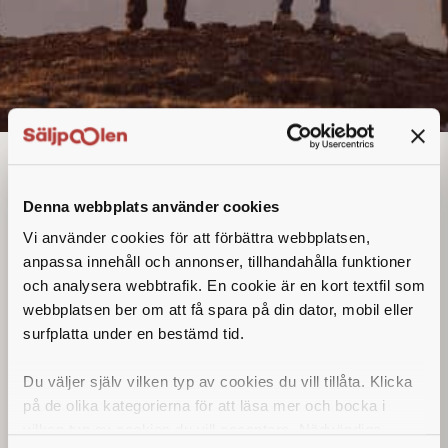
Key Account Manager
Sweden
Denna annons går inte längre att söka. Se
Denna webbplats använder cookies
alla lediga jobb
här
.
Vi använder cookies för att förbättra webbplatsen,
anpassa innehåll och annonser, tillhandahålla funktioner
och analysera webbtrafik. En cookie är en kort textfil som
webbplatsen ber om att få spara på din dator, mobil eller
surfplatta under en bestämd tid.
Du väljer själv vilken typ av cookies du vill tillåta. Klicka
på de olika kategorierna för att läsa mer och bocka i
vilken typ av cookies du vill acceptera. Nödvändiga