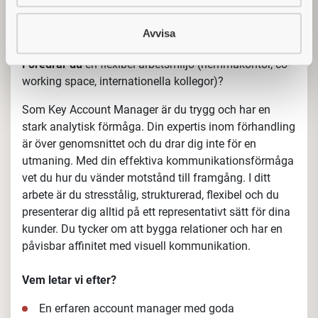
nätverksförmåga?
Vill du
vara med och bygga ut nuvarande
samt nya
Avvisa
kanaler i Sverige och Finland?
Föredrar du
en flexibel
arbetsmiljö (hemmakontor, co-
working space, internationella kollegor)?
Som Key Account Manager är du trygg och har en
stark analytisk förmåga. Din expertis inom förhandling
är över genomsnittet och du drar dig inte för en
utmaning. Med din effektiva kommunikationsförmåga
vet du hur du vänder motstånd till framgång. I ditt
arbete är du stresstålig, strukturerad, flexibel och du
presenterar dig alltid på ett representativt sätt för dina
kunder. Du tycker om att bygga relationer och har en
påvisbar affinitet med visuell kommunikation.
Vem letar vi efter?
En erfaren account manager med goda