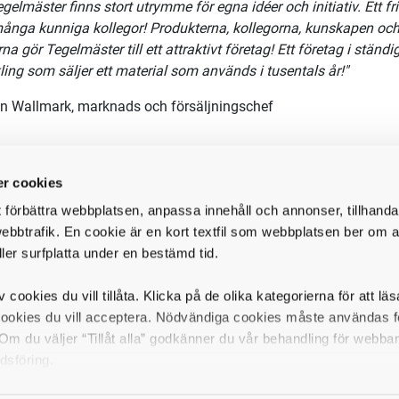
gelmäster finns stort utrymme för egna idéer och initiativ. Ett fri
nga kunniga kollegor! Produkterna, kollegorna, kunskapen och
na gör Tegelmäster till ett attraktivt företag! Ett företag i ständi
ling som säljer ett material som används i tusentals år!"
an Wallmark, marknads och försäljningschef
änsten
r cookies
ojektsäljare kommer du att ingå i vårt säljteam som utmärks a
t förbättra webbplatsen, anpassa innehåll och annonser, tillhanda
mer också ha ett tätt samarbete med våra konstruktörer och säl
ebbtrafik. En cookie är en kort textfil som webbplatsen ber om at
mmans jobba mot uppsatta mål. Huvuduppgiften är att jobba i ti
ller surfplatta under en bestämd tid.
rrar.
v cookies du vill tillåta. Klicka på de olika kategorierna för att lä
ger och förvaltar
vår befintliga kundbas och ansvarar för att b
cookies du vill acceptera. Nödvändiga cookies måste användas fö
nerar och genomför kundbesök, presentationer, skapar erbjudand
m du väljer “Tillåt alla” godkänner du vår behandling för webba
ocessen från start till avslut tillsammans med dina kollegor. En s
dsföring.
hos arkitekter och entreprenörer. Därför krävs det att du är flexibe