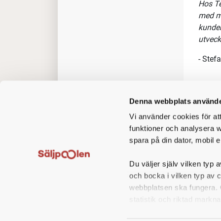
Hos Te
med må
kunder
utveck
- Stef
Om tj
Denna webbplats använde
Som pr
Vi använder cookies för at
Du kom
funktioner och analysera w
tillsa
spara på din dator, mobil e
bygghe
Du väljer själv vilken typ a
Du byg
och bocka i vilken typ av 
Du pla
webbplatsen ska fungera. O
säljpr
statistik och riktad markna
fältet 