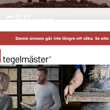
Säljare
Denna annons går inte längre att söka. Se alla