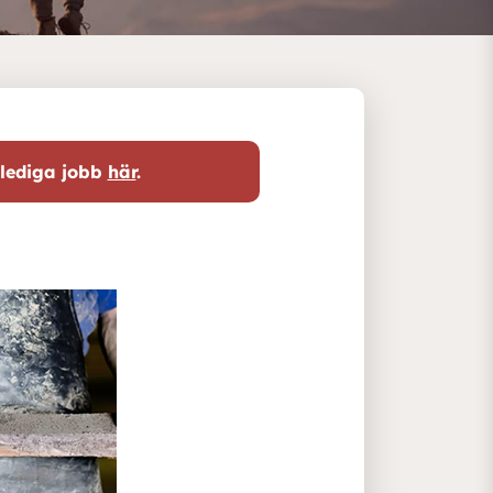
 lediga jobb
här
.