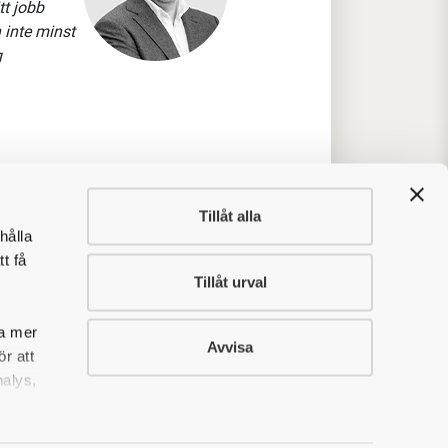
tt jobb
 inte minst
g
Tillåt alla
v kunskap, service och samarbete.
hålla
jkoordinatorer för att
t få
diga skeden med arkitekter och
Tillåt urval
sa mer
earbeta och förvärva nya kunder.
Avvisa
r att
en, ”äger” och driver hela
nalys,
tor del av arbetet sker ute på
l och kreativ.