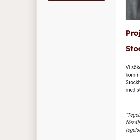
Pro
Sto
Vi sök
kommer
Stockh
med st
"Tegel
försäl
tegels