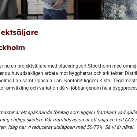
jektsäljare
ckholm
er nu en projektsäljare med placeringsort Stockholm med omnejd.
 du huvudsakligen arbeta mot byggherrar och arkitekter. Distrikt
olms Län samt Uppsala Län. Kontoret ligger i Kista. Tegelmäster
or omväxling och variation då vi jobbar genom hela byggprocesse
mäster är ett spännande företag som ligger i framkant vad gälle
jning i tidiga skeden. Vår framtidsvision är att sälja en helt CO2 
ten. Idag har vi reducerat utsläppen med 50-70%. Så vi är nära!