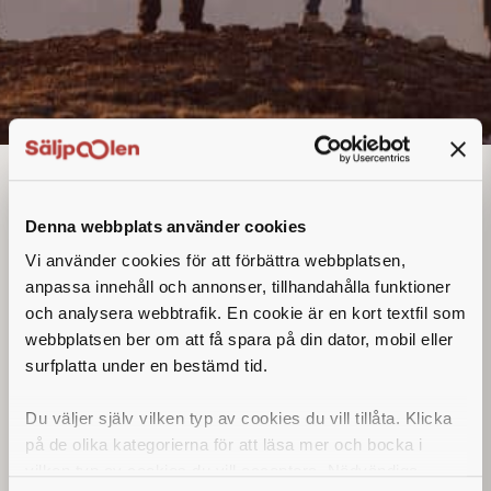
Utesäljare
Denna annons går inte längre att söka. Se
Denna webbplats använder cookies
alla lediga jobb
här
.
Vi använder cookies för att förbättra webbplatsen,
anpassa innehåll och annonser, tillhandahålla funktioner
och analysera webbtrafik. En cookie är en kort textfil som
webbplatsen ber om att få spara på din dator, mobil eller
surfplatta under en bestämd tid.
Du väljer själv vilken typ av cookies du vill tillåta. Klicka
på de olika kategorierna för att läsa mer och bocka i
vilken typ av cookies du vill acceptera. Nödvändiga