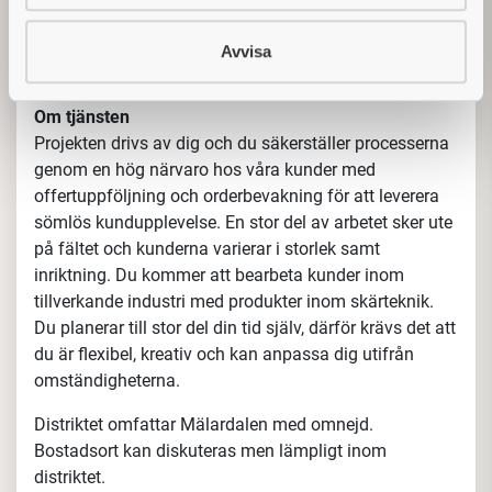
övriga verktyg för att lyckats i tjänsten. Vi erbjuder
också andra personalförmåner såsom 5000kr
Avvisa
friskvårdsbidrag och tjänstepension.
Om tjänsten
Projekten drivs av dig och du säkerställer processerna
genom en hög närvaro hos våra kunder med
offertuppföljning och orderbevakning för att leverera
sömlös kundupplevelse. En stor del av arbetet sker ute
på fältet och kunderna varierar i storlek samt
inriktning. Du kommer att bearbeta kunder inom
tillverkande industri med produkter inom skärteknik.
Du planerar till stor del din tid själv, därför krävs det att
du är flexibel, kreativ och kan anpassa dig utifrån
omständigheterna.
Distriktet omfattar Mälardalen med omnejd.
Bostadsort kan diskuteras men lämpligt inom
distriktet.