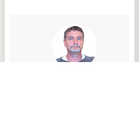
Vad har Rainer Arndt, VD att säga om hur
det är att jobba på
Liljegrens
Maskinverktyg?
"Vi är ett litet familjärt företag som tar hand
om våra medarbetare på ett bra sätt. Här
har man väldigt mycket frihet för att
utveckla och utbilda sig inom företaget.