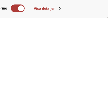
e. Du
ring
Visa detaljer
a och ett eget driv som gör att du
 / färskvaror är det starkt
g och storhushåll eller
nsult