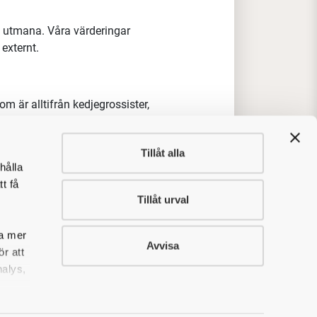
t utmana. Våra värderingar
 externt.
m är alltifrån kedjegrossister,
rigenom öka försäljningen
at
Tillåt alla
mervärden såsom djuromsorg,
hålla
t få
 våra produkter
Tillåt urval
eltar i möten med beslutsfattare, är
jda kunder som resultat.
sa mer
Avvisa
r att
nalys,
istriktet sträcker sig från
fteå / Sundsvall med omnejd, med
 storkök är en fördel men inget