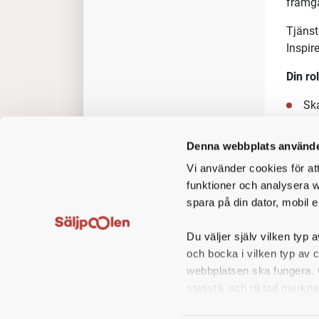
framg
Tjänst
Inspir
Din ro
Ska
pri
Upp
Denna webbplats använde
Ut
Vi använder cookies för at
hål
funktioner och analysera w
Del
spara på din dator, mobil e
För att
en go
Du väljer själv vilken typ a
och bocka i vilken typ av 
Din pro
webbplatsen ska fungera. O
Vi sök
statistik och riktad markna
Hälsin
hänsyn