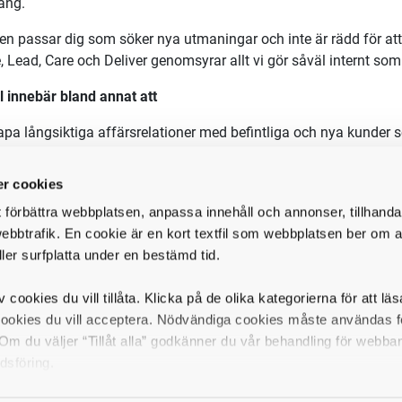
ång.
en passar dig som söker nya utmaningar och inte är rädd för at
e, Lead, Care och Deliver genomsyrar allt vi gör såväl internt som
ll innebär bland annat att
pa långsiktiga affärsrelationer med befintliga och nya kunder so
vata grossister, industrier, kedjekunder samt slutkunder och dä
rätta försäljningsplaner och ansvara för uppföljning och result
r cookies
bilda kunderna om HKScans produktportfölj och andra viktiga 
t förbättra webbplatsen, anpassa innehåll och annonser, tillhanda
lbarhetsarbete
ebbtrafik. En cookie är en kort textfil som webbplatsen ber om at
ta vid kundmässor och kundträffar där du tillagar och bjuder på
ller surfplatta under en bestämd tid.
 lyckas och trivas i rollen planerar du själv ett varierat arbete, d
d ambassadör för HKScan samt skapar lönsamma affärer med nö
v cookies du vill tillåta. Klicka på de olika kategorierna för att lä
cookies du vill acceptera. Nödvändiga cookies måste användas fö
fil
m du väljer “Tillåt alla” godkänner du vår behandling för webba
er dig som är en utpräglad relationsbyggare och älskar att resa. D
dsföring.
gland till norra Norrland och vi tror att du bor i Umeå / Skelle
 till distriktets utformning.
Branschkunskap inom restaurang och