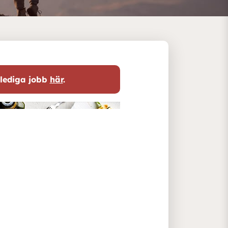
 lediga jobb
här
.