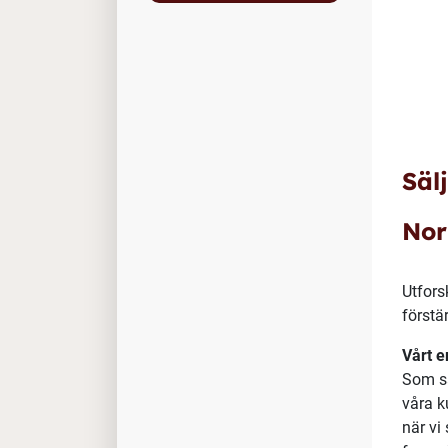
Säl
Nor
Utfors
förstä
Vårt 
Som sä
våra k
när vi