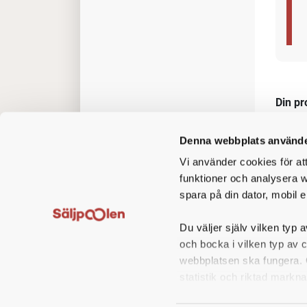
Våra 
utgå
h
kommer
Denna webbplats använde
Vi använder cookies för at
funktioner och analysera w
spara på din dator, mobil e
Du väljer själv vilken typ a
och bocka i vilken typ av 
webbplatsen ska fungera. O
statistik och riktad markna