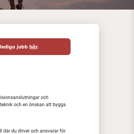
 lediga jobb
här
.