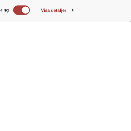
e. Du
ring
Visa detaljer
t stort eget driv och trivs med att
t kommunicera
en del administrativt arbete
 och långsiktiga relationer med
om el och teknik till tillverkande
 komponenter
t