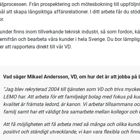
nisk säljare till Stockholm
om är ledande inom design och tillverkning av anpassade prec
ösningar söker nu en teknisk säljare. Har du ett
stort intresse fö
 affärsrelationer? Då kan du vara den vi letar efter!
änsten
knisk säljare hos oss får du en
är intressant och utvecklande ro
äljprocessen
. Från
prospektering och
mötesbokning till
uppföljn
l att skapa långsiktiga affärsrelationer. I ditt arbete får du st
r.