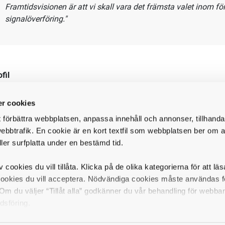
kunder
finns inom tillverkande teknisk industri, så som fordon, 
emifrån och bearbeta våra kunder i hela Sverige. Du bor lämplig
 att rapportera direkt till vår VD.
Vad säger Mikael Andersson, VD, om hur det är att jobba på
"Jag blev rekryterad 2004 till tjänsten som VD och trivs mycke
r cookies
LEMO har. Att arbeta för ett familjeägt bolag med fokus på k
t förbättra webbplatsen, anpassa innehåll och annonser, tillhanda
kvalitet är främsta ledord, är kanon. Vi arbetar tillsammans o
ebbtrafik. En cookie är en kort textfil som webbplatsen ber om at
familj samt har ett väldigt bra samarbete mellan kollegor och 
ller surfplatta under en bestämd tid.
Att få möjligheten att få arbeta med så många och olika kunde
positivt och ständigt utvecklande, vi kan vara flexibla och finn
v cookies du vill tillåta. Klicka på de olika kategorierna för att lä
cookies du vill acceptera. Nödvändiga cookies måste användas fö
Framtidsvisionen är att vi skall vara det främsta valet inom f
m du väljer “Tillåt alla” godkänner du vår behandling för webba
signalöverföring."
dsföring.