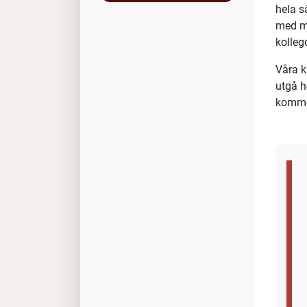
Tek
LEMO s
kabell
starka
Om tj
Som te
hela s
med må
kollego