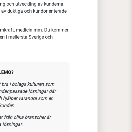
isionsanslutningar och
r teknik och en önskan att bygga
ll där du
driver och ansvarar för
ing och utveckling av kunderna,
öd av duktiga och kundorienterade