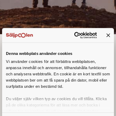
Teknisk säljare
Denna annons går inte längre att söka. Se
Denna webbplats använder cookies
alla lediga jobb
här
.
Vi använder cookies för att förbättra webbplatsen,
anpassa innehåll och annonser, tillhandahålla funktioner
och analysera webbtrafik. En cookie är en kort textfil som
webbplatsen ber om att få spara på din dator, mobil eller
surfplatta under en bestämd tid.
Du väljer själv vilken typ av cookies du vill tillåta. Klicka
på de olika kategorierna för att läsa mer och bocka i
vilken typ av cookies du vill acceptera. Nödvändiga