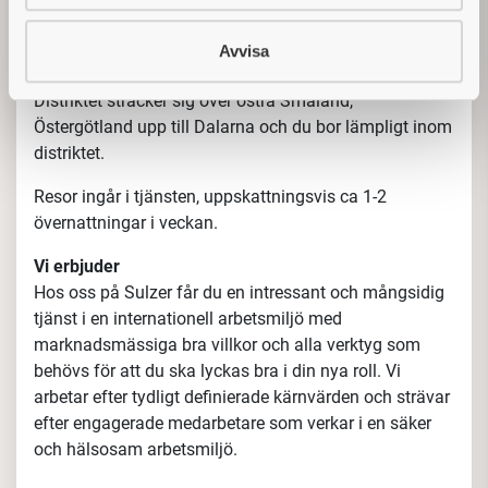
och utveckla våra befintliga och nya kunder/partners
som finns inom främst
kommuner och privata
Avvisa
marknaden
.
Distriktet sträcker sig över östra Småland,
Östergötland upp till Dalarna och du bor lämpligt inom
distriktet.
Resor ingår i tjänsten, uppskattningsvis ca 1-2
övernattningar i veckan.
Vi erbjuder
Hos oss på Sulzer får du en intressant och mångsidig
tjänst i en internationell arbetsmiljö med
marknadsmässiga bra villkor och alla verktyg som
behövs för att du ska lyckas bra i din nya roll.
Vi
arbetar efter tydligt definierade kärnvärden och strävar
efter engagerade medarbetare som verkar i en säker
och hälsosam arbetsmiljö.