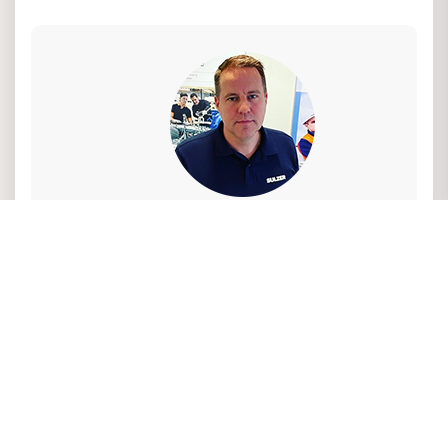
Vad har Jonas Ericsson, Head of Sales &
Service Water, Sweden att säga
om
Sulzer?
"Efter flera år inom Sulzer
fick jag
möjligheten att ta ett helhetsansvar för vår
affär inom vatten- och avlopp, vilket väldigt
stimulerande och utmanande.
Vi sätter alltid ”laget-före-jaget” och stöttar