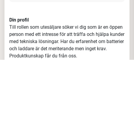
får mycket frihet under ansvar och
varierande arbetsuppgifter. Mina
förhoppningar på min blivande kollega är
att få in en person som är intresserad av
sitt jobb och har lätt att jobba i team."
Din profil
Till rollen som utesäljare söker vi dig som är en öppen
person med ett intresse för att träffa och hjälpa kunder
med tekniska lösningar.
Har du erfarenhet om batterier
och laddare är det meriterande men inget krav.
Produktkunskap får du från oss.
Vi söker dig som har:
Erfarenhet av försäljning, gärna B2B
Ett tekniskt intresse samt hög servicenivå, vilket är