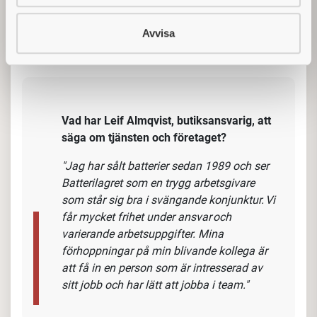
innefattar Mälardalen, där du bearbetar kunder via
bokade och spontana möten. Du utgår antingen från
Avvisa
vår butik och lager i Västerås eller hemifrån.
Vad har Leif Almqvist, butiksansvarig, att
säga om tjänsten och företaget?
"Jag har sålt batterier sedan 1989 och ser
Batterilagret som en trygg arbetsgivare
som står sig bra i svängande konjunktur. Vi