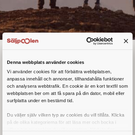
Utesäljare
Denna annons går inte längre att söka. Se
Denna webbplats använder cookies
alla lediga jobb
här
.
Vi använder cookies för att förbättra webbplatsen,
anpassa innehåll och annonser, tillhandahålla funktioner
och analysera webbtrafik. En cookie är en kort textfil som
webbplatsen ber om att få spara på din dator, mobil eller
surfplatta under en bestämd tid.
Du väljer själv vilken typ av cookies du vill tillåta. Klicka
på de olika kategorierna för att läsa mer och bocka i
vilken typ av cookies du vill acceptera. Nödvändiga