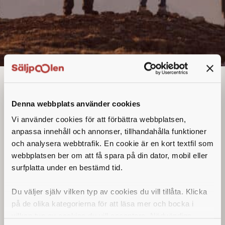
Account Manager
Denna annons går inte längre att söka. Se
Denna webbplats använder cookies
alla lediga jobb
här
.
Vi använder cookies för att förbättra webbplatsen,
anpassa innehåll och annonser, tillhandahålla funktioner
och analysera webbtrafik. En cookie är en kort textfil som
webbplatsen ber om att få spara på din dator, mobil eller
surfplatta under en bestämd tid.
Du väljer själv vilken typ av cookies du vill tillåta. Klicka
på de olika kategorierna för att läsa mer och bocka i
vilken typ av cookies du vill acceptera. Nödvändiga