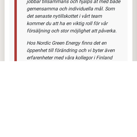
och säljare i olika branscher. Det roligaste
och viktigaste för mig är att utveckla
medarbetare och få dem att nå sin
potential.
Vi är ett sammansvetsat team där alla
jobbar tillsammans och hjälps åt med både
gemensamma och individuella mål. Som
det senaste nytillskottet i vårt team
kommer du att ha en viktig roll för vår
försäljning och stor möjlighet att påverka.
Hos Nordic Green Energy finns det en
öppenhet till förändring och vi byter även
erfarenheter med våra kollegor i Finland
och Norge."