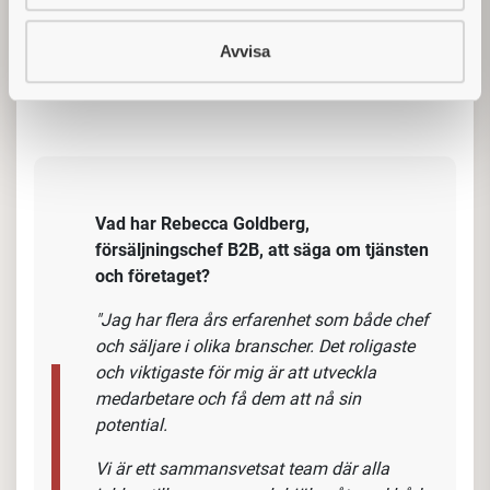
viktiga. Dina kollegor är ett härligt gäng som trivs bra
ihop. Vi finns
på ett attraktivt läge vid Slussen i
Avvisa
Stockholm, d
it du enkelt tar
dig med kommunala
färdmedel.
Vad har Rebecca Goldberg,
försäljningschef B2B, att säga om tjänsten
och företaget?
"Jag har flera års erfarenhet som både chef