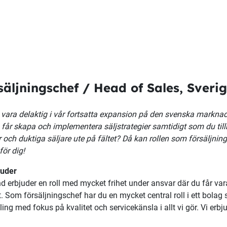
säljningschef / Head of Sales, Sveri
u vara delaktig i vår fortsatta expansion på den svenska marknad
 får skapa och implementera säljstrategier samtidigt som du til
 och duktiga säljare ute på fältet? Då kan
rollen som försäljnin
för dig!
juder
d erbjuder en roll med mycket frihet under ansvar
där du får va
t. Som
försäljningschef har du en mycket central roll i ett bola
ling med fokus på kvalitet och servicekänsla i allt vi gör. Vi e