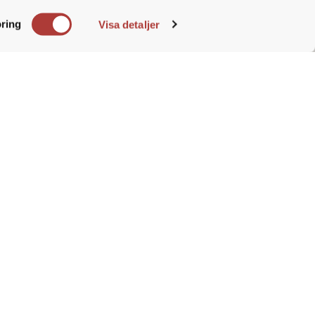
ba strategiskt med kunder och
e. Du
team mot uppsatt mål.
ring
Visa detaljer
en tyska organisationen. I rollen
nd- och marknadsaktiviteter.
 att identifiera, driva
och utveckla
d nya utvecklande idéer. Som
veckling av verksamheten. Du är en
r.
medveten
med förmåga att