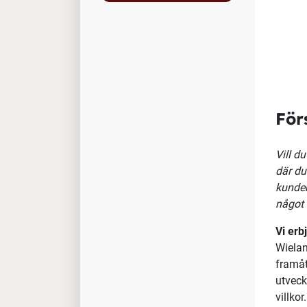
För
Vill d
där du
kunder
något 
Vi erb
Wielan
framå
utveck
villkor.