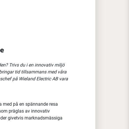
ge
en? Trivs du i en innovativ miljö
lbringar tid tillsammans med våra
gschef på Wieland Electric AB vara
ra med på
en spännande resa
g som präglas av innovativ
rbjuder givetvis marknadsmässiga