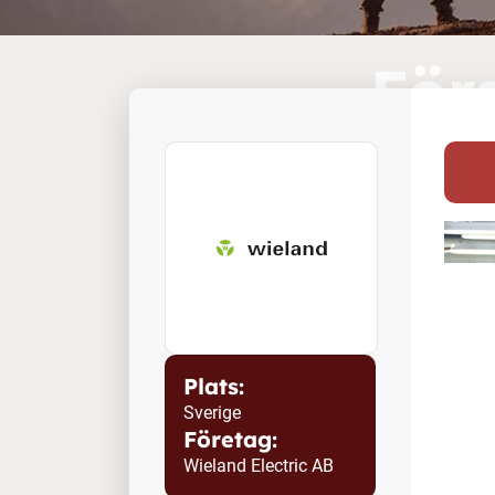
För
Plats:
Sverige
Företag:
Wieland Electric AB