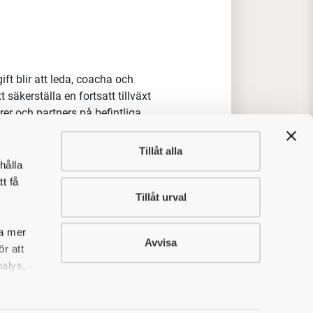
ft blir att leda, coacha och
 säkerställa en fortsatt tillväxt
rer och partners på befintliga
Tillåt alla
and som värderar långsiktighet och
hålla
onenter och lösningar som framför
t få
likationer, en stark teknisk
Tillåt urval
 för varje projekt.
sa mer
inga begränsningar kring
Avvisa
r att
nalys,
arknaden genom att ansvara för