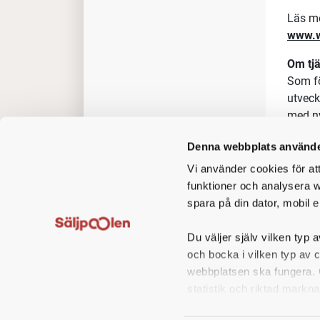
Läs me
www.w
Om tj
Som fö
utveck
med 
markn
Denna webbplats använde
Wielan
Vi använder cookies för at
tillvä
funktioner och analysera w
allt är
spara på din dator, mobil e
suppor
Du väljer själv vilken typ a
Wielan
och bocka i vilken typ av 
bostad
webbplatsen ska fungera. O
Arbets
statistik och riktad markna
Som He