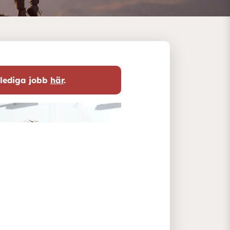
 lediga jobb
här
.