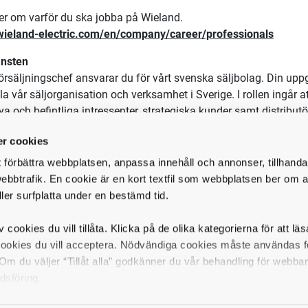
r om varför du ska jobba på Wieland.
ieland-electric.com/en/company/career/professionals
änsten
rsäljningschef ansvarar du för vårt svenska säljbolag. Din uppgi
la vår s
äljorganisation och verksamhet i Sverige. I rollen ingår att
nya
och befintliga intressenter, strategiska kunder samt distributö
ader.
r cookies
d är ett stabilt och innovativt företag med huvudkontor i Tyskl
t förbättra webbplatsen, anpassa innehåll och annonser, tillhanda
xt. Vi erbjuder en mängd olika elektriska och elektroniska komp
ebbtrafik. En cookie är en kort textfil som webbplatsen ber om at
 en sak: enkla, säkra och flexib
la. Med hög kunskap om produktapp
ller surfplatta under en bestämd tid.
t samt ingenjörs- och utbildningstjänster utvecklar vi rätt lösning
v cookies du vill tillåta. Klicka på de olika kategorierna för att lä
d Electric AB:s svenska kontor ligger i Limhamn, men det finns 
cookies du vill acceptera. Nödvändiga cookies måste användas fö
sort för denna tjänst.
m du väljer “Tillåt alla” godkänner du vår behandling för webba
uppgifter
dsföring.
ad of Sales hos oss kommer du säkerställa vår position på m