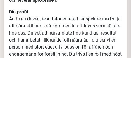
och leveransprocessen.
Din profil
Är du en driven, resultatorienterad lagspelare med vilja
att göra skillnad - då kommer du att trivas som säljare
hos oss. Du vet att närvaro ute hos kund ger resultat
och har arbetat i liknande roll några år. I dig ser vi en
person med stort eget driv, passion för affären och
engagemang för försäljning. Du trivs i en roll med högt
tempo, flexibla arbetsuppgifter och många dagliga
kontaktytor med kunder, kollegor och leverantörer. Det
viktigaste för oss är din personlighet och
inställning.
Till rollen som säljare söker någon som vill
vara med på vår resa framåt.
Krav
Jobbat med uppsökande försäljning B2B
Goda IT-kunskaper
Svenska och engelska i tal och skrift