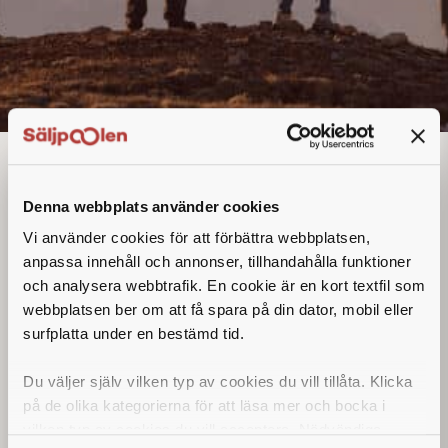
Säljare
Denna annons går inte längre att söka. Se
Denna webbplats använder cookies
alla lediga jobb
här
.
Vi använder cookies för att förbättra webbplatsen,
anpassa innehåll och annonser, tillhandahålla funktioner
och analysera webbtrafik. En cookie är en kort textfil som
webbplatsen ber om att få spara på din dator, mobil eller
surfplatta under en bestämd tid.
Du väljer själv vilken typ av cookies du vill tillåta. Klicka
på de olika kategorierna för att läsa mer och bocka i
vilken typ av cookies du vill acceptera. Nödvändiga