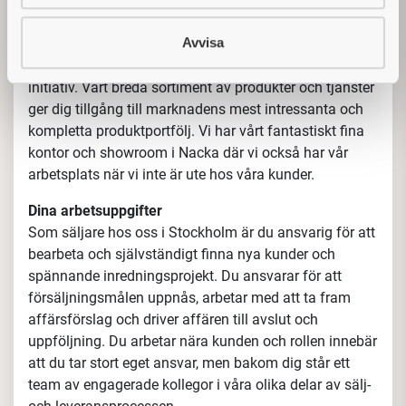
stark säljkultur
och entusiastiska, professionella
kollegor som har nära till skratt och trivs med
Avvisa
varandra. Du erbjuds en flexibel roll med stort eget
ansvar och mandat att kunna påverka och ta egna
initiativ. Vårt breda sortiment av produkter och tjänster
ger dig tillgång till marknadens mest intressanta och
kompletta produktportfölj. Vi har vårt fantastiskt fina
kontor och showroom i Nacka där vi också har vår
arbetsplats när vi inte är ute hos våra kunder.
Dina arbetsuppgifter
Som säljare hos oss i Stockholm är du ansvarig för att
bearbeta och självständigt finna nya kunder och
spännande inredningsprojekt. Du ansvarar för att
försäljningsmålen uppnås, arbetar med att ta fram
affärsförslag och driver affären till avslut och
uppföljning. Du arbetar nära kunden och rollen innebär
att du tar stort eget ansvar, men bakom dig står ett
team av engagerade kollegor i våra olika delar av sälj-