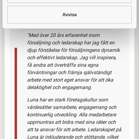
du arbeta självständigt och ta egna initiativ, samtidigt
som du blir en viktig del av ett engagerat team. Vi
Avvisa
värderar våra medarbetare högt och erbjuder förmåner
som friskvårdsbidrag, kollektivavtal och tjänstebil m.fl.
Vad har Andreas Franzén, VD Luna
Sverige AB, att säga om tjänsten och
företaget?
"Med över 20 års erfarenhet inom