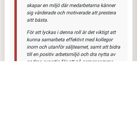
försäljning och ledarskap har jag fått en
djup förståelse för försäljningens dynamik
och effektivt ledarskap. Jag vill inspirera,
få andra att överträffa sina egna
förväntningar och främja självständigt
arbete med stort eget ansvar för att öka
delaktighet och engagemang.
Luna har en stark företagskultur som
värdesätter samarbete, engagemang och
kontinuerlig utveckling. Alla medarbetare
uppmuntras att bidra med sina idéer och
att ta ansvar för sitt arbete. Ledarskapet på
Luna är inkluderande och stöttande, vilket
skapar en miljö där medarbetarna känner
sig värderade och motiverade att prestera
sitt bästa.
För att lyckas i denna roll är det viktigt att