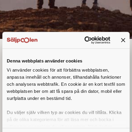
Distriktsäljare
Denna annons går inte längre att söka. Se
Denna webbplats använder cookies
alla lediga jobb
här
.
Vi använder cookies för att förbättra webbplatsen,
anpassa innehåll och annonser, tillhandahålla funktioner
och analysera webbtrafik. En cookie är en kort textfil som
webbplatsen ber om att få spara på din dator, mobil eller
surfplatta under en bestämd tid.
Du väljer själv vilken typ av cookies du vill tillåta. Klicka
på de olika kategorierna för att läsa mer och bocka i
vilken typ av cookies du vill acceptera. Nödvändiga