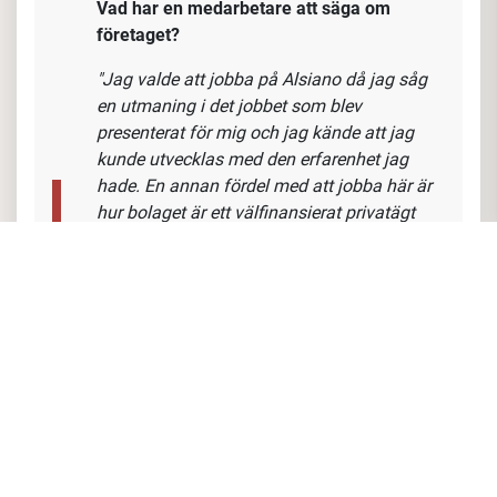
produkter och tjänster. Kontinuerligt värdera
produktportföljen och hålla sig uppdaterad om
marknadspriser för att kunna erbjuda
konkurrenskraftiga lösningar.
Vad har en medarbetare att säga om
företaget?
"Jag valde att jobba på Alsiano då jag såg
en utmaning i det jobbet som blev
presenterat för mig
och jag kände att jag
kunde utvecklas med den erfarenhet jag
hade.
En annan fördel med att jobba här är
hur bolaget är ett välfinansierat privatägt
bolag som har stora
utvecklingsmöjligheter.