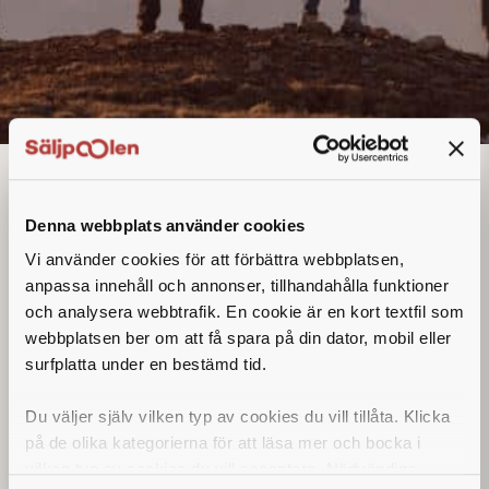
Technical Sales
Manager
Denna annons går inte längre att söka. Se
Denna webbplats använder cookies
alla lediga jobb
här
.
Vi använder cookies för att förbättra webbplatsen,
anpassa innehåll och annonser, tillhandahålla funktioner
och analysera webbtrafik. En cookie är en kort textfil som
webbplatsen ber om att få spara på din dator, mobil eller
surfplatta under en bestämd tid.
Du väljer själv vilken typ av cookies du vill tillåta. Klicka
på de olika kategorierna för att läsa mer och bocka i
vilken typ av cookies du vill acceptera. Nödvändiga