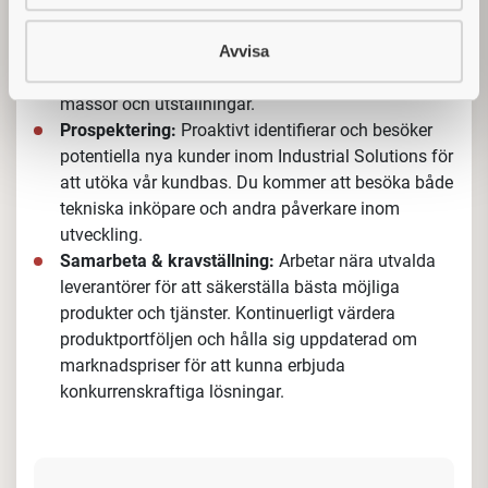
Din roll som
Technical Sales Manager innefattar
följande:
Avvisa
Rådgivning & coachning:
Ge konsultativ rådgivning
till kunder om vårt produktutbud, vilket hjälper dem
att hitta de bästa lösningarna. Stöttar och coachar
kollegor i frågor rörande leverantörer och produkter.
Strategiskt nätverkande:
Arrangerar och genomför
möten mellan kunder och leverantörer, både i
Sverige och utomlands, för att stärka relationerna.
Representerar företaget på event, seminarier,
mässor och utställningar.
Prospektering:
Proaktivt identifierar och besöker
potentiella nya kunder inom Industrial Solutions för
att utöka vår kundbas. Du kommer att besöka både
tekniska inköpare och andra påverkare inom
utveckling
.
Samarbeta & kravställning:
Arbetar nära utvalda
leverantörer för att säkerställa bästa möjliga