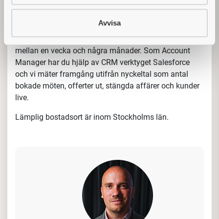
abonnemang på kassasystem, terminaler och inlösen.
Kunderna är framför allt mindre och medelstora
Avvisa
handlare och företag inom restaurang, café och retail.
En viktig del av arbetet är att bygga långsiktiga
relationer med kunderna. Du har också ett fokus på
nybearbetning för att kunna nå uppsatta
försäljningsmål.
Säljprocessen består generellt av att bygga upp
kundbas, planera, boka och genomföra kundmöten,
förhandla samt skriva offerter och stänga affärer.
Affärerna sker oftast med ägaren själv. En säljcykel tar
mellan en vecka och några månader. Som Account
Manager har du hjälp av CRM verktyget Salesforce
och vi mäter framgång utifrån nyckeltal som antal
bokade möten, offerter ut, stängda affärer och kunder
live.
Lämplig bostadsort är inom Stockholms län.