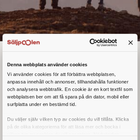
Fältsäljare
Denna annons går inte längre att söka. Se
Denna webbplats använder cookies
alla lediga jobb
här
.
Vi använder cookies för att förbättra webbplatsen,
anpassa innehåll och annonser, tillhandahålla funktioner
och analysera webbtrafik. En cookie är en kort textfil som
webbplatsen ber om att få spara på din dator, mobil eller
surfplatta under en bestämd tid.
Du väljer själv vilken typ av cookies du vill tillåta. Klicka
på de olika kategorierna för att läsa mer och bocka i
vilken typ av cookies du vill acceptera. Nödvändiga