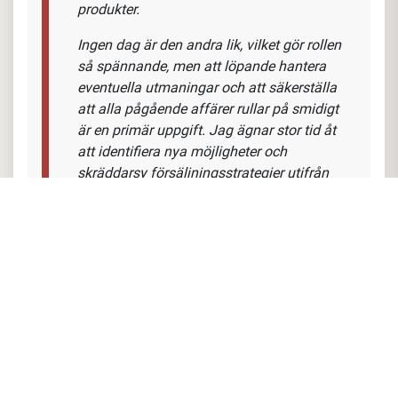
produkter.
Ingen dag är den andra lik, vilket gör rollen
så spännande, men att löpande hantera
eventuella utmaningar och att säkerställa
att alla pågående affärer rullar på smidigt
är en primär uppgift. Jag ägnar stor tid åt
att identifiera nya möjligheter och
skräddarsy försäljningsstrategier utifrån
kundernas behov. Jag har regelbundna
möten med både mitt team och kund för
att stämma av och diskutera hur vi kan
förbättra våra strategier och nå våra mål.
Det här är ett bolag som lägger stor vikt vid
att du som individ trivs på jobbet, bra
förmåner, hybridtjänst, starkt välmående
bolag med tydliga riktlinjer och härliga
arbetskollegor som alltid ställer upp för