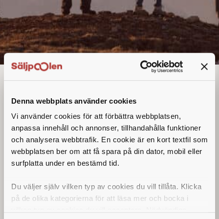
Junior Key Account
Manager
Denna annons går inte längre att söka. Se
Denna webbplats använder cookies
alla lediga jobb
här
.
Vi använder cookies för att förbättra webbplatsen,
anpassa innehåll och annonser, tillhandahålla funktioner
och analysera webbtrafik. En cookie är en kort textfil som
webbplatsen ber om att få spara på din dator, mobil eller
surfplatta under en bestämd tid.
Du väljer själv vilken typ av cookies du vill tillåta. Klicka
på de olika kategorierna för att läsa mer och bocka i
vilken typ av cookies du vill acceptera. Nödvändiga