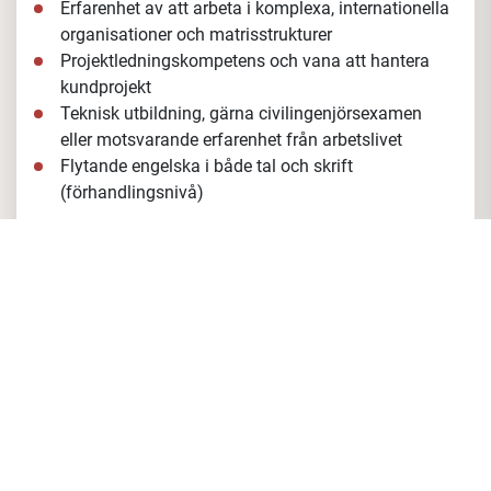
Erfarenhet av försäljning inom
automationsprodukter, gärna elektriska såsom
nätverkssystem, kablage, sensorer och givare
Dokumenterad erfarenhet av Key Account
Management och helst internationell erfarenhet
Branschkunskap inom fordonsindustrin och goda
kontakter inom sektorn
Erfarenhet av att arbeta i komplexa, internationella
organisationer och matrisstrukturer
Projektledningskompetens och vana att hantera
kundprojekt
Teknisk utbildning, gärna civilingenjörsexamen
eller motsvarande erfarenhet från arbetslivet
Flytande engelska i både tal och skrift
(förhandlingsnivå)
För att lyckas i rollen som Global Key Account
Manager tror vi att du är en person som kan arbeta
självständigt, är målinriktad och har förmågan att se