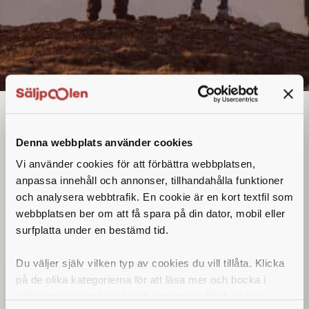
Global Key Account
Manager
Denna annons går inte längre att söka. Se
Denna webbplats använder cookies
alla lediga jobb
här
.
Vi använder cookies för att förbättra webbplatsen,
anpassa innehåll och annonser, tillhandahålla funktioner
och analysera webbtrafik. En cookie är en kort textfil som
webbplatsen ber om att få spara på din dator, mobil eller
surfplatta under en bestämd tid.
Du väljer själv vilken typ av cookies du vill tillåta. Klicka
på de olika kategorierna för att läsa mer och bocka i
vilken typ av cookies du vill acceptera. Nödvändiga