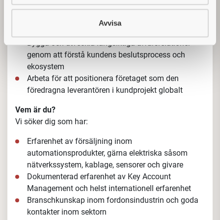
försäljningskontor. Du arbetar nära våra
projektavdelningar och lokala fältförsäljningskollegor,
Avvisa
samt att du har direktkontakt med inköpare och
projektledare hos kunden.
Dina uppgifter inkluderar:
Strategisk utveckling av nyckelkonton inom
fordonsindustrin, i linje med våra affärsmål
Identifiering och hantering av kundprojekt och
affärsmöjligheter
Bygga och utveckla långsiktiga affärsrelationer
genom att förstå kundens beslutsprocess och
ekosystem
Arbeta för att positionera företaget som den
föredragna leverantören i kundprojekt globalt
Vem är du?
Vi söker dig som har
: