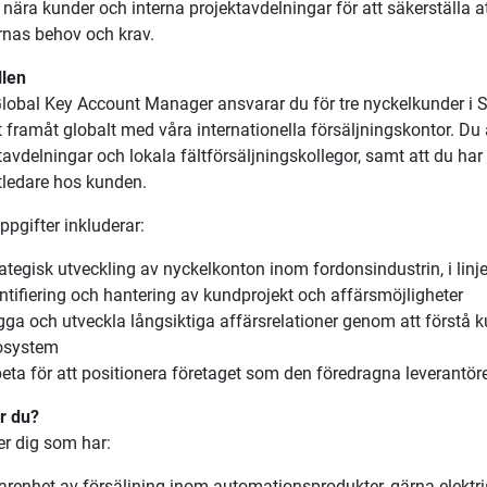
bal Key Account Manager – Strategisk 
donsindustrin
nds räkning söker vi nu en erfaren och resultatorienterad Glob
en som
Global Key Account Manager
söker vi dig som vill ta ansv
konton inom fordonsindustrin. I denna roll får du möjlighet att v
 nära kunder och interna projektavdelningar för att säkerställa a
rnas behov och krav.
llen