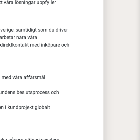
nyckelroll till
al Key Account Manager.
ar för att utveckla och driva
våra
ara en del av ett globalt team och
tt våra lösningar uppfyller