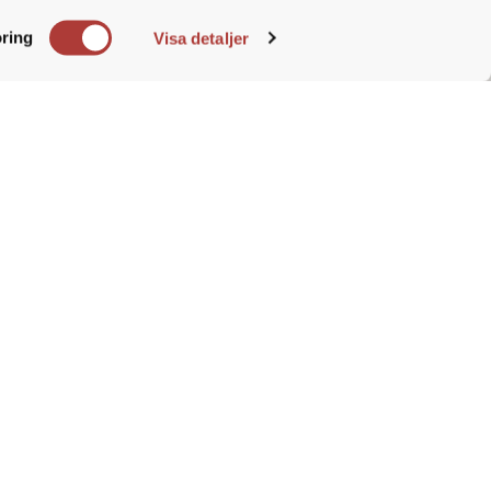
och matrisstrukturer
e. Du
ring
Visa detaljer
rfarenhet från arbetslivet
är en person som kan arbeta
 skicklig på att bygga förtroende,
 under press och hålla fokus på
h säljutbildning, samt en
 är ett globalt företag som sätter
du möjlighet att utvecklas i en