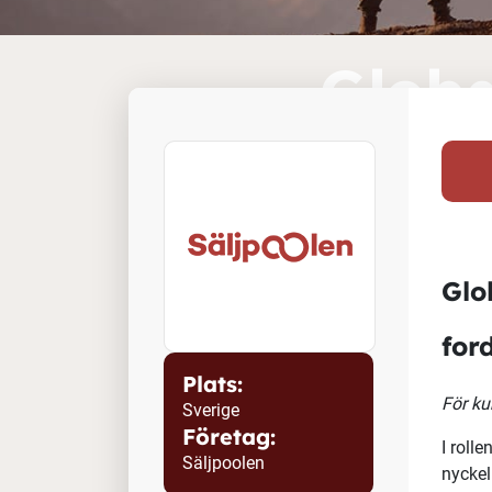
Globa
Plats:
Sverige
Företag:
Säljpoolen