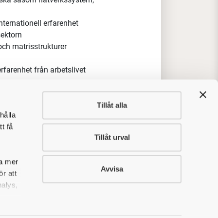
erige, samtidigt som du driver
 arbetar nära våra
r direktkontakt med inköpare och
je med våra affärsmål
 kundens beslutsprocess och
Tillåt alla
hålla
n i kundprojekt globalt
t få
Tillåt urval
sa mer
Avvisa
riska såsom nätverkssystem,
r att
nalys,
ernationell erfarenhet
ektorn