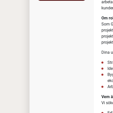
Glo
for
För ku
I roll
nyckel
arbeta
kunde
Om ro