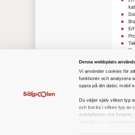
Som Gl
projek
projek
projek
Dina u
Str
Ide
Byg
Denna webbplats använde
ek
Vi använder cookies för at
Arb
funktioner och analysera w
spara på din dator, mobil e
Vem ä
Vi sök
Du väljer själv vilken typ a
Erf
och bocka i vilken typ av 
kab
webbplatsen ska fungera. O
Do
statistik och riktad markna
Br