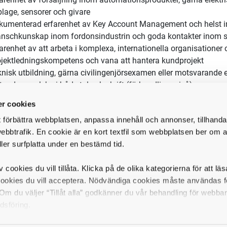
obal Key Account Manager ansvarar du för tre nyckelkunder i Sv
t framåt globalt med våra internationella försäljningskontor. Du
tavdelningar och lokala fältförsäljningskollegor, samt att du ha
tledare hos kunden.
ppgifter inkluderar:
ategisk utveckling av nyckelkonton inom fordonsindustrin, i lin
ntifiering och hantering av kundprojekt och affärsmöjligheter
ga och utveckla långsiktiga affärsrelationer genom att förstå
r cookies
osystem
t förbättra webbplatsen, anpassa innehåll och annonser, tillhanda
eta för att positionera företaget som den föredragna leverantöre
ebbtrafik. En cookie är en kort textfil som webbplatsen ber om at
ller surfplatta under en bestämd tid.
r du?
er dig som har
:
v cookies du vill tillåta. Klicka på de olika kategorierna för att lä
arenhet av försäljning inom automationsprodukter, gärna elekt
cookies du vill acceptera. Nödvändiga cookies måste användas fö
lage, sensorer och givare
m du väljer “Tillåt alla” godkänner du vår behandling för webba
kumenterad erfarenhet av Key Account Management och helst int
dsföring.
anschkunskap inom fordonsindustrin och goda kontakter inom s