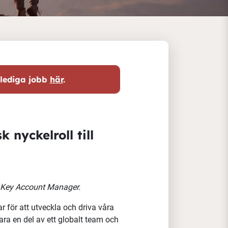
 lediga jobb
här
.