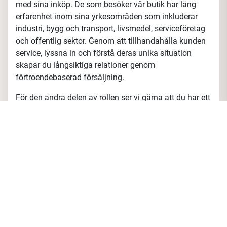
med sina inköp. De som besöker vår butik har lång
erfarenhet inom sina yrkesområden som inkluderar
industri, bygg och transport, livsmedel, serviceföretag
och offentlig sektor. Genom att tillhandahålla kunden
service, lyssna in och förstå deras unika situation
skapar du långsiktiga relationer genom
förtroendebaserad försäljning.
För den andra delen av rollen ser vi gärna att du har ett
tekniskt intresse, denna del innefattar
tillpassningstester för andningsskydd, vilket du kan
läsa mer om
här
.