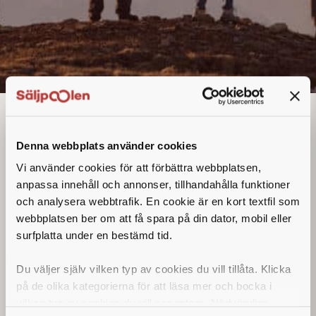
Butikssäljare
Denna annons går inte längre att söka. Se
Denna webbplats använder cookies
alla lediga jobb
här
.
Vi använder cookies för att förbättra webbplatsen,
anpassa innehåll och annonser, tillhandahålla funktioner
och analysera webbtrafik. En cookie är en kort textfil som
webbplatsen ber om att få spara på din dator, mobil eller
surfplatta under en bestämd tid.
Du väljer själv vilken typ av cookies du vill tillåta. Klicka
på de olika kategorierna för att läsa mer och bocka i
vilken typ av cookies du vill acceptera. Nödvändiga