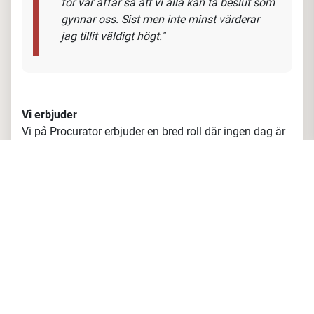
att säga om tjänsten?
"Jag vill skapa en ”Vi-känsla” eftersom vi är
ett team med ett gemensamt mål. För att vi
ska ta oss dit tillsammans försöker jag
vägleda och få oss på rätt spår. Jag vill
vara behjälplig med att skapa en förståelse
för vår affär så att vi alla kan ta beslut som
gynnar oss. Sist men inte minst värderar
jag tillit väldigt högt."
Vi erbjuder
Vi på Procurator erbjuder en bred roll där ingen dag är
den andra lik, vi kommer göra dig till en fullfjädrad
säljare och det finns goda utvecklingsmöjligheter för
nya positioner inom organisationen.