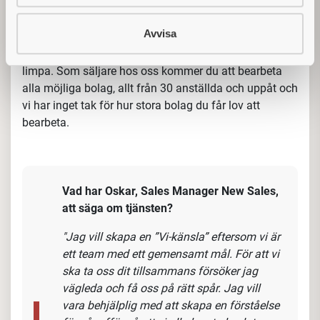
existerar, vilket innebär att du inte behöver lägga
onödig tid utanför Procurators kontroll för att hitta
Avvisa
potentiella kunder som kommer att skapa tillväxt för
vår verksamhet.
Du kommer främst sälja personlig skyddsutrustning
och produkter inom Facility Management, men vårt
bolag arbetar mot fler affärsområden och
tillhandahåller över 50.000 artiklar.
Läs mer här
.
Dina potentiella kunder finns främst i Storstockholm
och du kommer ansvara för hela säljcykeln, från ax till
limpa. Som säljare hos oss kommer du att bearbeta
alla möjliga bolag, allt från 30 anställda och uppåt och
vi har inget
tak för hur stora bolag du får lov att
bearbeta.
Vad har Oskar, Sales Manager New Sales,