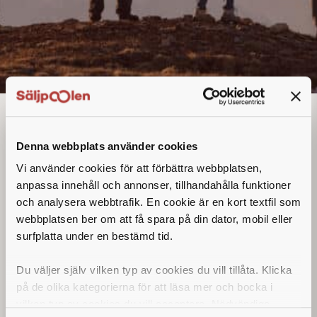
Säljare / Sales
Executive
Denna annons går inte längre att söka. Se
Denna webbplats använder cookies
alla lediga jobb
här
.
Vi använder cookies för att förbättra webbplatsen,
anpassa innehåll och annonser, tillhandahålla funktioner
och analysera webbtrafik. En cookie är en kort textfil som
webbplatsen ber om att få spara på din dator, mobil eller
surfplatta under en bestämd tid.
Du väljer själv vilken typ av cookies du vill tillåta. Klicka
på de olika kategorierna för att läsa mer och bocka i
vilken typ av cookies du vill acceptera. Nödvändiga