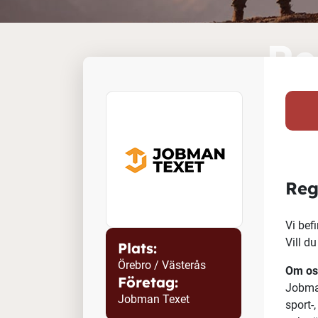
Re
Plats:
Örebro / Västerås
Företag:
Jobman Texet