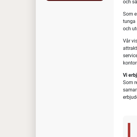
Reg
Vi bef
Vill d
Om os
Jobman
sport-
och sä
Som en
tunga 