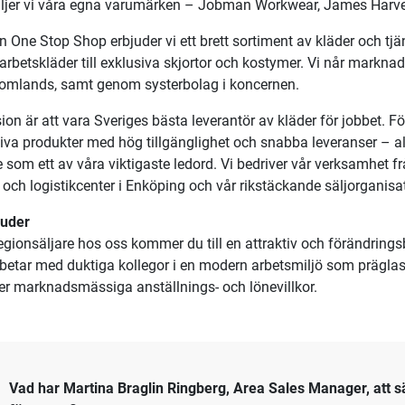
ionsäljare till region Mitt
inner oss i ett spännande och expansivt skede och söker nu en ny
u vara med på vår tillväxtresa? Då kan du vara vår nya regionsälj
s
 Texet AB ingår i New Wave Group, en börsnoterad tillväxtkon
, gåvo- och inredningssektorn. Som en av Sveriges ledande grossi
ljer vi våra egna varumärken – Jobman Workwear, James Harvest
 One Stop Shop erbjuder vi ett brett sortiment av kläder och tjäns
arbetskläder till exklusiva skjortor och kostymer. Vi når markna