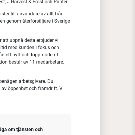
 medarbetare till vår region Mitt.
are!
cern inom profilbranschen samt
ster av företagskläder, utvecklar
, J.Harvest & Frost och Printer.
ter till användare av allt från
den genom återförsäljare i Sverige