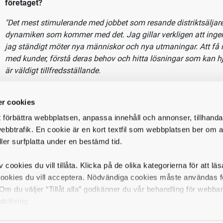
omlands, samt genom systerbolag i koncernen.
sion är att vara Sveriges bästa leverantör av kläder för jobbet. Fö
tiva produkter med hög tillgänglighet och snabba leveranser – a
e som ett av våra viktigaste ledord. Vi bedriver vår verksamhet f
 och logistikcenter i Enköping och vår rikstäckande säljorganis
juder
gionsäljare hos oss kommer du till en attraktiv och förändring
etar med duktiga kollegor i en modern arbetsmiljö som präglas
r cookies
er marknadsmässiga anställnings- och lönevillkor.
t förbättra webbplatsen, anpassa innehåll och annonser, tillhanda
ebbtrafik. En cookie är en kort textfil som webbplatsen ber om at
ller surfplatta under en bestämd tid.
v cookies du vill tillåta. Klicka på de olika kategorierna för att lä
Vad har Martina Braglin Ringberg, Area Sales Manager, att 
cookies du vill acceptera. Nödvändiga cookies måste användas fö
tjänsten och företaget?
m du väljer “Tillåt alla” godkänner du vår behandling för webba
"Det mest stimulerande med jobbet som resande distriktsäljare
dsföring.
variationen och dynamiken som kommer med det. Jag gillar v