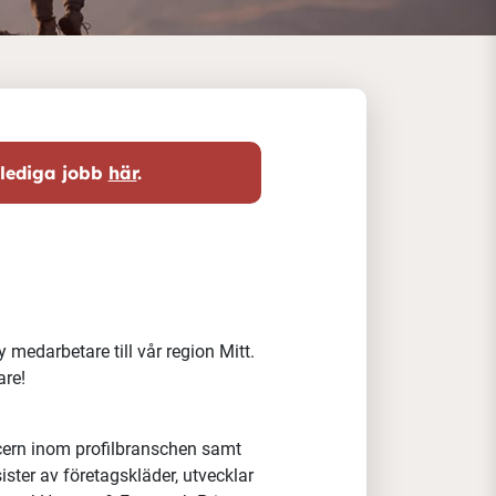
 lediga jobb
här
.