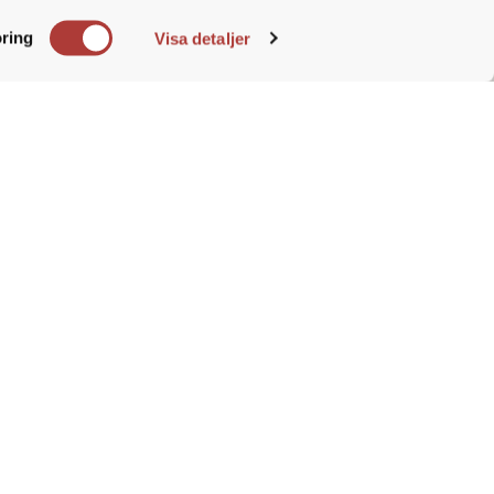
e. Du
tioner
ring
Visa detaljer
jälpa dem är något jag tycker
rollen. Som resande säljare
 vilket ger mig en känsla av
nde att ständigt behöva
ka marknader och kundbehov.
 Företaget erbjuder en
vecklas. Jag tycker att en av
na företagskulturen, där
känsla av att alla arbetar