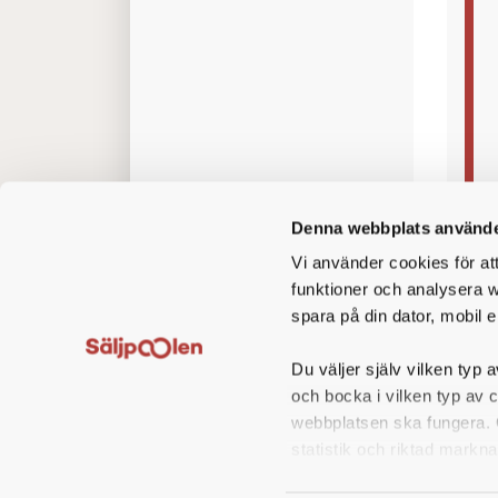
och ut
Vår vi
attrak
servic
kontor
Vi erb
Som re
samarb
Denna webbplats använde
erbjud
Vi använder cookies för at
funktioner och analysera w
spara på din dator, mobil e
Du väljer själv vilken typ a
och bocka i vilken typ av 
webbplatsen ska fungera. O
statistik och riktad markna