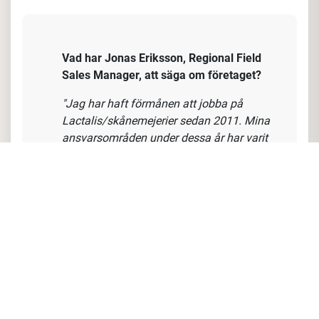
Sälja in kampanjer och driva synlighet i butiker för
att öka försäljningen
Hantera beställningar och säkerställa lagerstatus
Optimera försäljningen genom kategoristyrning
och kontinuerlig analys av marknadens behov
Vara en ambassadör för Skånemejerier
Vad har Jonas Eriksson, Regional Field
Sales Manager, att säga om företaget?