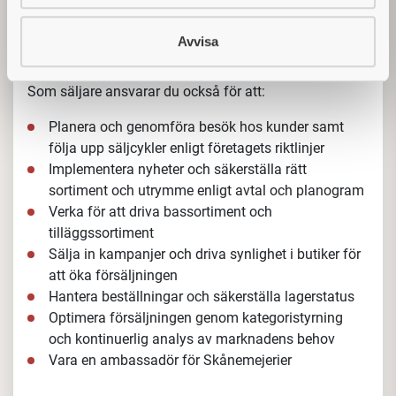
Arbetsuppgifter
I denna nyckelroll kommer du att arbeta med
Avvisa
införsäljning av vårt bassortiment, lansering av
nyheter och säkerställande av säljcyklernas volymer.
Rollen som säljare innebär nära samarbete med våra
kunder och ett stort ansvar för att våra produkter når ut
till marknaden med rätt kvalitet och volym. Du kommer
driva våra kategorier Ost, Mejeri och Juice i butik och
du kommer säkerställa att våra mål för distribution
och försäljning nås. I denna roll utgår du från
hemmet.
Som säljare ansvarar du också för att:
Planera och genomföra besök hos kunder samt
följa upp säljcykler enligt företagets riktlinjer
Implementera nyheter och säkerställa rätt
sortiment och utrymme enligt avtal och planogram
Verka för att driva bassortiment och
tilläggssortiment