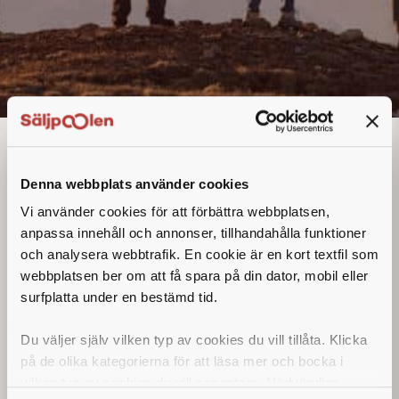
Säljare
Denna annons går inte längre att söka. Se
Denna webbplats använder cookies
alla lediga jobb
här
.
Vi använder cookies för att förbättra webbplatsen,
anpassa innehåll och annonser, tillhandahålla funktioner
och analysera webbtrafik. En cookie är en kort textfil som
webbplatsen ber om att få spara på din dator, mobil eller
surfplatta under en bestämd tid.
Du väljer själv vilken typ av cookies du vill tillåta. Klicka
på de olika kategorierna för att läsa mer och bocka i
vilken typ av cookies du vill acceptera. Nödvändiga