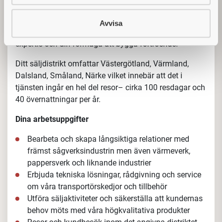
produkter inom transportkedjor från Lapua Kedjor. Du
ansvarar för att skapa och utveckla långsiktiga
Avvisa
relationer med våra kunder genom din tekniska
expertis och din förmåga att bygga förtroende.
Ditt säljdistrikt omfattar Västergötland, Värmland,
Dalsland, Småland, Närke vilket innebär att det i
tjänsten ingår en hel del resor– cirka 100 resdagar och
40 övernattningar per år.
Dina arbetsuppgifter
Bearbeta och skapa långsiktiga relationer med
främst sågverksindustrin men även värmeverk,
pappersverk och liknande industrier
Erbjuda tekniska lösningar, rådgivning och service
om våra transportörskedjor och tillbehör
Utföra säljaktiviteter och säkerställa att kundernas
behov möts med våra högkvalitativa produkter