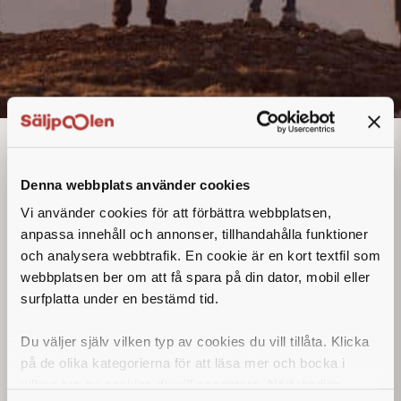
Teknisk säljare
Denna annons går inte längre att söka. Se
Denna webbplats använder cookies
alla lediga jobb
här
.
Vi använder cookies för att förbättra webbplatsen,
anpassa innehåll och annonser, tillhandahålla funktioner
och analysera webbtrafik. En cookie är en kort textfil som
webbplatsen ber om att få spara på din dator, mobil eller
surfplatta under en bestämd tid.
Du väljer själv vilken typ av cookies du vill tillåta. Klicka
på de olika kategorierna för att läsa mer och bocka i
vilken typ av cookies du vill acceptera. Nödvändiga