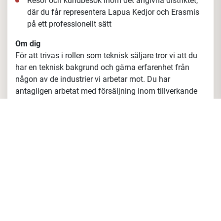
Resor och kundbesök inom det angivna distriktet,
där du får representera Lapua Kedjor och Erasmis
på ett professionellt sätt
Om dig
För att trivas i
rollen som teknisk säljare tror vi att du
har en teknisk bakgrund och gärna erfarenhet från
någon av de industrier vi arbetar mot. Du har
antagligen arbetat med försäljning inom tillverkande
industri eller underhållsindustrin och har ett intresse
för teknik och lösningar som skapar värde för kunden.
Du trivs med att vara ute hos kunder och bygger
relationer genom din kunskap och ödmjukhet.
Vidare ser vi gärna att du har
Ett strukturerat arbetssätt och förmåga att driva
egna processer
Relationsskapande förmåga – du har lätt för att
skapa förtroende och långsiktiga samarbeten