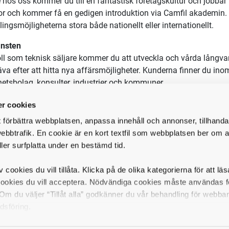
e hos oss kommer du till en fantastisk företagskultur och jobba
or och kommer få en gedigen introduktion via Camfil akademin. 
lingsmöjligheterna stora både nationellt eller internationellt.
änsten
roll som teknisk säljare kommer du att utveckla och vårda långva
räva efter att hitta nya affärsmöjligheter. Kunderna finner du in
hetsbolag, konsulter, industrier och kommuner.
aceringsort är på vårt kontor i Sätra. Vår fabrik och huvudkontor
r cookies
fils produktutveckling och interna utbildningar. Resor och över
t förbättra webbplatsen, anpassa innehåll och annonser, tillhanda
ebbtrafik. En cookie är en kort textfil som webbplatsen ber om at
ller surfplatta under en bestämd tid.
v cookies du vill tillåta. Klicka på de olika kategorierna för att lä
Vad har Robert Lindholm, teknisk säljare, att säga om tjänst
cookies du vill acceptera. Nödvändiga cookies måste användas fö
m du väljer “Tillåt alla” godkänner du vår behandling för webba
"I min roll som teknisk säljare på Camfil så har jag stort egen
dsföring.
utlopp för mitt tekniska intresse då jag ofta skräddarsyr en k
kundens önskemål. Det är med stor tillfredställelse man kam