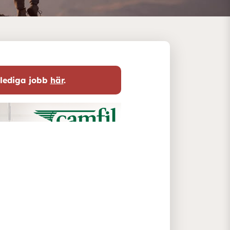
 lediga jobb
här
.