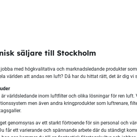
nisk säljare till Stockholm
u jobba med högkvalitativa och marknadsledande produkter som 
la världen att andas ren luft? Då har du hittat rätt, det är dig vi 
juder
är världsledande inom luftfilter och olika lösningar för ren luft. Vi 
ationssystem men även andra kringprodukter som luftrenare, filters
tagsgaller.
get genomsyras av ett starkt förtroende för sin personal och vä
Du får ett varierande och spännande arbete där du ständigt kom