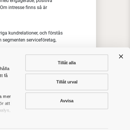
r med engagerade, positiva
Om intresse finns så är
riga kundrelationer, och förstås
om segmenten serviceföretag,
 ligger i Trosa och där sker mycket
Tillåt alla
nattningar i tjänsten förekommer.
hålla
t få
Tillåt urval
sa mer
en och företaget?
Avvisa
r att
nalys,
ansvar för mina kunder. Jag får
undanpassad lösning efter
mar hem en sån order som