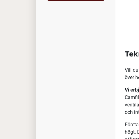
Tek
Vill d
över he
Vi erb
Camfil 
ventil
och in
Företa
högt. 