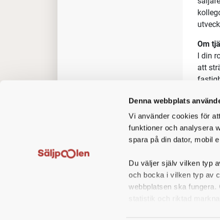
säljar
kolleg
utveck
Om tj
I din 
att st
fastig
Din pl
Denna webbplats använde
av Cam
Vi använder cookies för at
funktioner och analysera w
spara på din dator, mobil e
Du väljer själv vilken typ a
och bocka i vilken typ av 
webbplatsen ska fungera. O
statistik och riktad markna