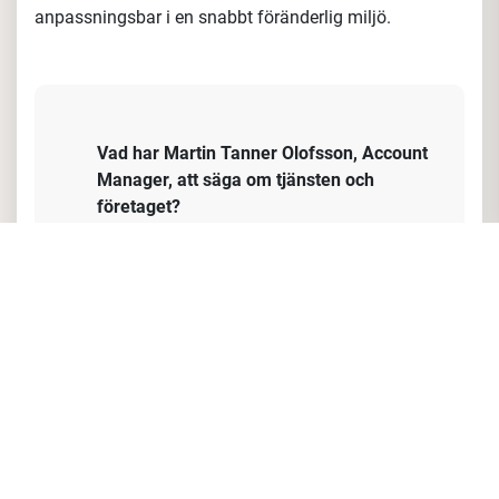
entreprenöriella anda gör att du ser möjligheter där
andra ser hinder, och du har en förmåga att navigera
genom komplexa utmaningar med kreativitet och
beslutsamhet.
Du är energisk och drivs av nykundsbearbetning, tar
initiativ och driver projekt framåt, vilket bidrar till
företagets framgång och utveckling. Du är flexibel och
anpassningsbar i en snabbt föränderlig miljö.