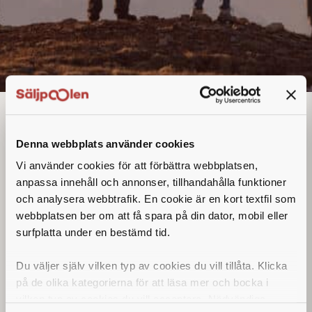
Account Manager Bulk
Denna annons går inte längre att söka. Se
Denna webbplats använder cookies
alla lediga jobb
här
.
Vi använder cookies för att förbättra webbplatsen,
anpassa innehåll och annonser, tillhandahålla funktioner
och analysera webbtrafik. En cookie är en kort textfil som
webbplatsen ber om att få spara på din dator, mobil eller
surfplatta under en bestämd tid.
Du väljer själv vilken typ av cookies du vill tillåta. Klicka
på de olika kategorierna för att läsa mer och bocka i
vilken typ av cookies du vill acceptera. Nödvändiga