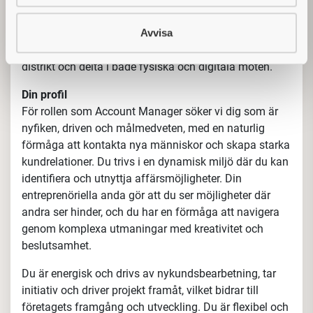
arbeta proaktivt med att bygga och underhålla
relationer med dina kund
er.
Avvisa
Som Account Manager
utgår du från Stockholm och
ditt bearbetningsdistrikt
inn
efattar
Norra Stockholm,
Uppland, Västmanland, Gävleborg och Dalarna
.
I
rollen som Account Manager fokuserar du främst på
nykundsbearbetning. Du ansvarar för att hitta och
kontakta nya kunder, samtidigt som du förvaltar
befintliga kundrelationer. På kontoret kommer du att
hantera administrativa uppgifter, hitta nya kunder i ditt
distrikt och delta i både fysiska och digitala möten.
Din profil
För rollen som Account Manager söker vi dig som är
nyfiken, driven och målmedveten, med en naturlig
förmåga att kontakta nya människor och skapa starka
kundrelationer. Du trivs i en dynamisk miljö där du kan
identifiera och utnyttja affärsmöjligheter. Din