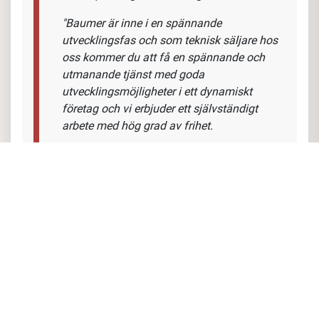
"Baumer är inne i en spännande
utvecklingsfas och som teknisk säljare hos
oss kommer du att få en spännande och
utmanande tjänst med goda
utvecklingsmöjligheter i ett dynamiskt
företag och vi erbjuder ett självständigt
arbete med hög grad av frihet.
Vi uppmuntrar öppen och ärlig
kommunikation mellan ledning och
medarbetare. Regelbundna
feedbacksessioner och teammöten för att
främja en positiv atmosfär. Vi satsar på
medarbetarnas personliga och
professionella utveckling genom att
erbjuda utbildningar och kurser.
Vårt mål är att skapa de bästa lösningarna