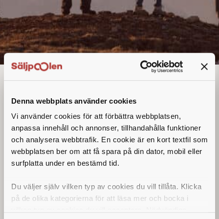
Teknisk säljare
Denna annons går inte längre att söka. Se
Denna webbplats använder cookies
alla lediga jobb
här
.
Vi använder cookies för att förbättra webbplatsen,
anpassa innehåll och annonser, tillhandahålla funktioner
och analysera webbtrafik. En cookie är en kort textfil som
webbplatsen ber om att få spara på din dator, mobil eller
surfplatta under en bestämd tid.
Du väljer själv vilken typ av cookies du vill tillåta. Klicka
på de olika kategorierna för att läsa mer och bocka i
vilken typ av cookies du vill acceptera. Nödvändiga