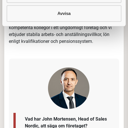
Som teknisk säljare kommer du att planera och
genomföra egna kundaktiviteter och får en bra
Avvisa
introduktionsprocess med lokal utbildning i Danmark
samt utbildning på vårt huvudkontor i Schweiz. Du får
kompetenta kollegor i ett ungdomligt företag och vi
erbjuder stabila arbets- och anställningsvillkor, lön
enligt kvalifikationer och pensionssystem.
Vad har John Mortensen, Head of Sales
Nordic, att säga om företaget?