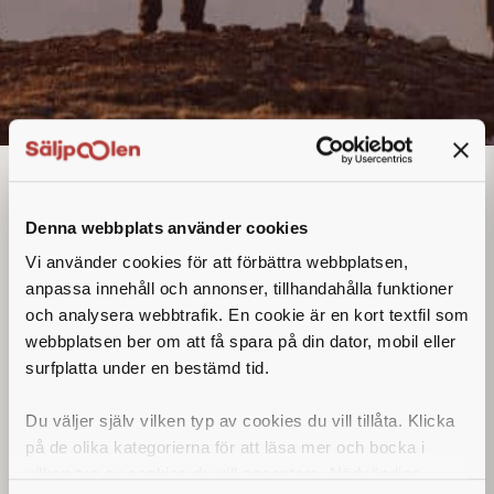
Brand Manager
Denna annons går inte längre att söka. Se
Denna webbplats använder cookies
alla lediga jobb
här
.
Vi använder cookies för att förbättra webbplatsen,
anpassa innehåll och annonser, tillhandahålla funktioner
och analysera webbtrafik. En cookie är en kort textfil som
webbplatsen ber om att få spara på din dator, mobil eller
surfplatta under en bestämd tid.
Du väljer själv vilken typ av cookies du vill tillåta. Klicka
på de olika kategorierna för att läsa mer och bocka i
vilken typ av cookies du vill acceptera. Nödvändiga