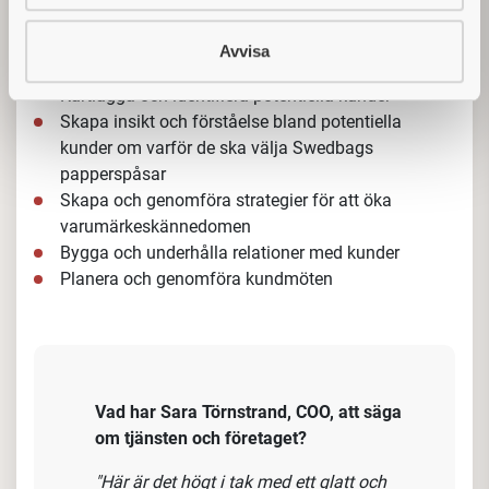
driva nykundsbearbetning. Du kommer att arbeta med
att bygga långsiktiga relationer och säkerställa att
Avvisa
våra kunder får den bästa möjliga upplevelsen.
Du har
fortsatt kundansvar efter att affären är inledd, men det
administrativa arbetet hanteras internt.
Som brand manager kommer du att arbeta över stora
delar av Sverige, med särskilt fokus
mot Stockholm,
Göteborg och Malmö.
Dina arbetsuppgifter
Kartlägga och identifiera potentiella kunder
Skapa insikt och förståelse bland
potentiella
kunder om varför de ska välja Swedbags
papperspåsar
Skapa och genomföra strategier för att öka
varumärkeskännedomen
Bygga och underhålla relationer med kunder
Planera och genomföra kundmöten