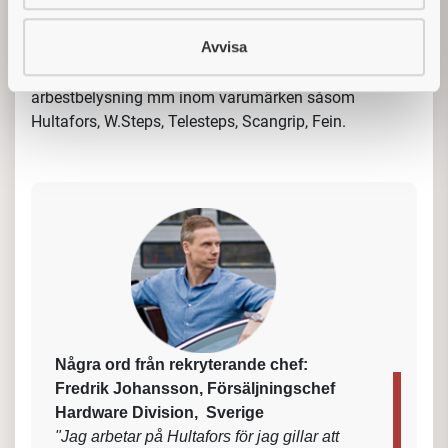
kvalitetsprodukter mot återförsäljare. För att lyckas i
rollen som Account Manager behöver du jobba
Avvisa
strategiskt och långsiktigt. Du har tillgång till ett
fantastiskt premiumsortiment av handverktyg, stegar,
arbestbelysning mm inom varumärken såsom
Hultafors, W.Steps, Telesteps, Scangrip, Fein.
Några ord från rekryterande chef:
Fredrik Johansson, Försäljningschef
Hardware Division, Sverige
"Jag arbetar på Hultafors för jag gillar att