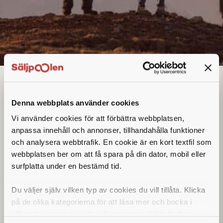
Account Manager /
Säljare
Denna annons går inte längre att söka. Se
Denna webbplats använder cookies
alla lediga jobb
här
.
Vi använder cookies för att förbättra webbplatsen,
anpassa innehåll och annonser, tillhandahålla funktioner
och analysera webbtrafik. En cookie är en kort textfil som
webbplatsen ber om att få spara på din dator, mobil eller
surfplatta under en bestämd tid.
Du väljer själv vilken typ av cookies du vill tillåta. Klicka
på de olika kategorierna för att läsa mer och bocka i
vilken typ av cookies du vill acceptera. Nödvändiga