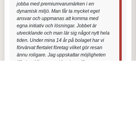
jobba med premiumvarumärken i en
dynamisk miljö. Man får ta mycket eget
ansvar och uppmanas att komma med
egna initiativ och lösningar. Jobbet är
utvecklande och man lär sig något nytt hela
tiden. Under mina 14 år på bolaget har vi
förvärvat flertalet företag vilket gör resan
ännu roligare. Jag uppskattar möjligheten
till utveckling som vi har inom Koncernen,
jag startade jag min karriär inom Hultafors
Group som Säljare, har även arbetat som
Key Account Manager och har de senaste
åren verkat i rollen som Försäljningschef.
Vi jobbar, mot höga mål, med engagerade
medarbetare, frihet under ansvar och man
har kul på jobbet. Vi har som mål att ha en
stark lokal närvaro och är en stor säljkår
vilket gör att man har många kollegor på
fältet."