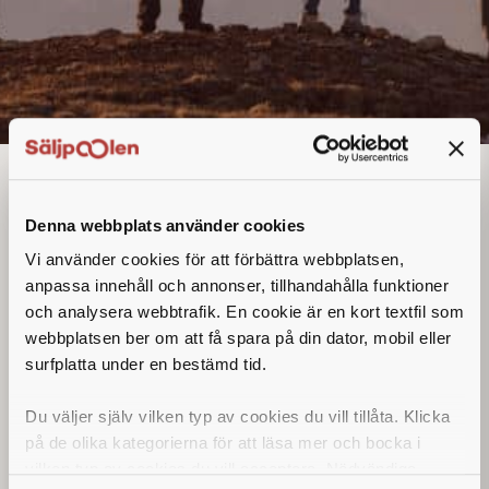
Säljare
Denna annons går inte längre att söka. Se
Denna webbplats använder cookies
alla lediga jobb
här
.
Vi använder cookies för att förbättra webbplatsen,
anpassa innehåll och annonser, tillhandahålla funktioner
och analysera webbtrafik. En cookie är en kort textfil som
webbplatsen ber om att få spara på din dator, mobil eller
surfplatta under en bestämd tid.
Du väljer själv vilken typ av cookies du vill tillåta. Klicka
på de olika kategorierna för att läsa mer och bocka i
vilken typ av cookies du vill acceptera. Nödvändiga