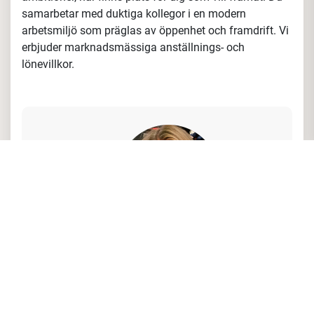
samarbetar med duktiga kollegor i en modern
arbetsmiljö som präglas av öppenhet och framdrift. Vi
erbjuder marknadsmässiga anställnings- och
lönevillkor.
Vad har Martina Braglin Ringberg, Large
Account Sales, att säga om tjänsten och
företaget?
"Som Area Sales Manager hos oss har du