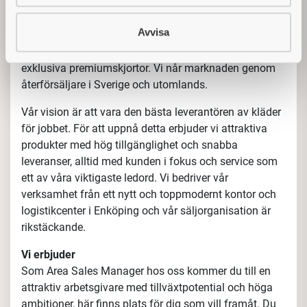
Printer.
Avvisa
Med våra varumärken erbjuder vi kläder till alla delar
av ett företag, från arbetskläder till yrkesproffs, till
exklusiva premiumskjortor. Vi når marknaden genom
återförsäljare i Sverige och utomlands.
Vår vision är att vara den bästa leverantören av kläder
för jobbet. För att uppnå detta erbjuder vi attraktiva
produkter med hög tillgänglighet och snabba
leveranser, alltid med kunden i fokus och service som
ett av våra viktigaste ledord. Vi bedriver vår
verksamhet från ett nytt och toppmodernt kontor och
logistikcenter i Enköping och vår säljorganisation är
rikstäckande.
Vi erbjuder
Som Area Sales Manager hos oss kommer du till en
attraktiv arbetsgivare med tillväxtpotential och höga
ambitioner, här finns plats för dig som vill framåt. Du