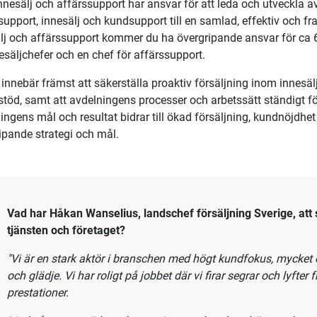
f för innesälj och affärssupport till
 gedigen erfarenhet av försäljning främst med fokus på proaktiv
undsupport? Brinner du för att leda andra ledare och medarbe
et i en roll med stort ansvar och starkt mandat? Då kan du vara 
support.
llen
nnesälj och affärssupport har ansvar för att leda och utveckla av
support, innesälj och kundsupport till en samlad, effektiv och f
lj och affärssupport kommer du ha övergripande ansvar för ca
esäljchefer och en chef för affärssupport.