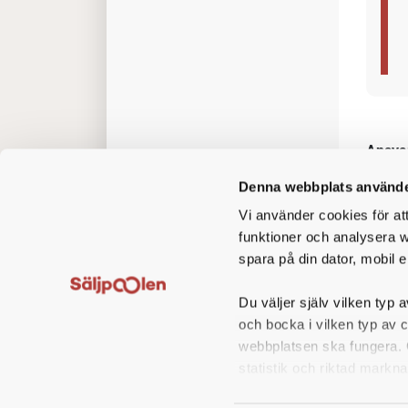
Rollen
affärs
avdeln
övergr
Denna webbplats använde
Vi använder cookies för at
funktioner och analysera w
spara på din dator, mobil e
Du väljer själv vilken typ a
och bocka i vilken typ av 
webbplatsen ska fungera. O
statistik och riktad markna