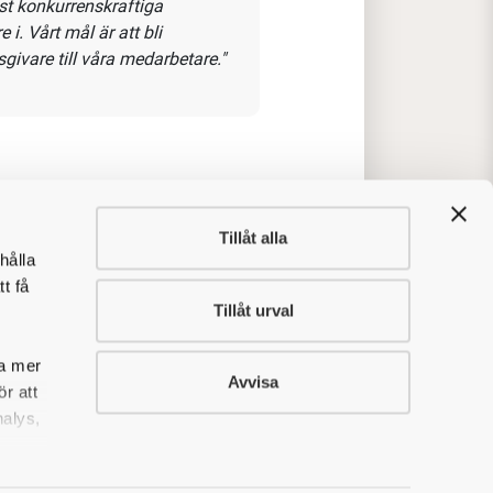
j, hög servicenivå i kund- och
rbättras. Du har ansvar för att
och ligger i linje med Alligos
 säga om
Tillåt alla
hålla
t få
energi
Tillåt urval
fram bra
sa mer
Avvisa
r att
t konkurrenskraftiga
nalys,
i. Vårt mål är att bli
givare till våra medarbetare."