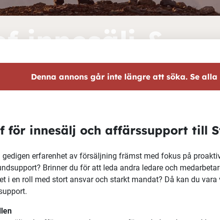
f innesälj &
färssupport
Denna annons går inte längre att söka. Se alla