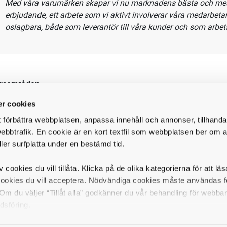
 innebär främst att säkerställa proaktiv försäljning inom innesäl
stöd, samt att avdelningens processer och arbetssätt ständigt fö
ingens mål och resultat bidrar till ökad försäljning, kundnöjdhet 
ipande strategi och mål.
r cookies
Vad har Håkan Wanselius, landschef försäljning Sverige, att
tjänsten och företaget?
t förbättra webbplatsen, anpassa innehåll och annonser, tillhanda
ebbtrafik. En cookie är en kort textfil som webbplatsen ber om at
"Vi är en stark aktör i branschen med högt kundfokus, mycket 
ller surfplatta under en bestämd tid.
och glädje. Vi har roligt på jobbet där vi firar segrar och lyfter 
prestationer.
v cookies du vill tillåta. Klicka på de olika kategorierna för att lä
cookies du vill acceptera. Nödvändiga cookies måste användas fö
Med våra varumärken skapar vi nu marknadens bästa och mes
m du väljer “Tillåt alla” godkänner du vår behandling för webba
erbjudande, ett arbete som vi aktivt involverar våra medarbetare 
dsföring.
oslagbara, både som leverantör till våra kunder och som arbets