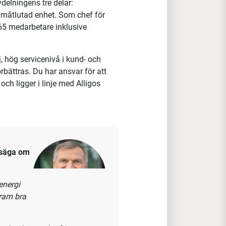
 Stockholm
t innesälj och även
tare mot gemensamma mål och vill
vår nästa chef innesälj och
delningens tre delar:
ramåtlutad enhet.
Som chef för
65 medarbetare
inklusive