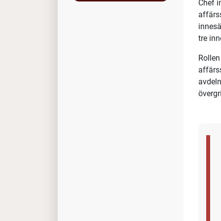
Che
Har du
sälj/k
göra d
affärs
Om ro
Chef i
affärs
innesä
tre
inn