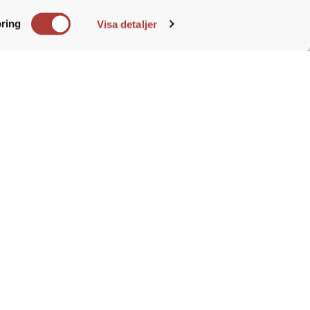
e. Du
ring
Visa detaljer
ra innesäljare, kundsupport samt
vårt arbete
ioner, KAM, marknad, sortiment
ion med stort försäljningsfokus
ganisationer
ner
skrift