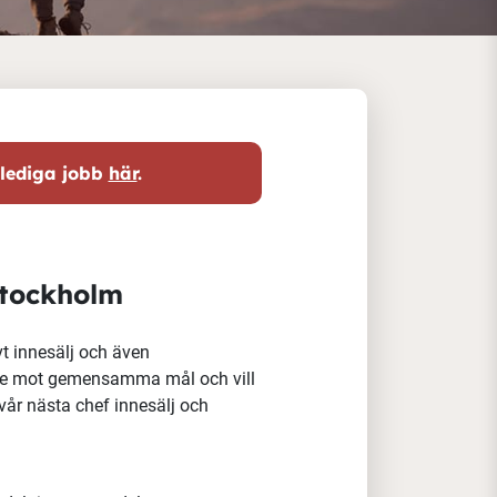
 lediga jobb
här
.