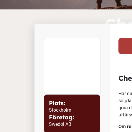
Che
af
Plats:
Stockholm
Företag:
Swedol AB