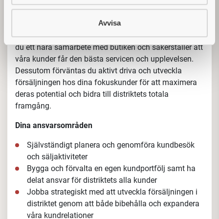
tätt tillsammans med våra butikssäljare och övriga
utesäljare på distriktet för att vårda befintliga
Avvisa
kundrelationer men också ett stort fokus på att skapa
nya affärsmöjligheter.
I rollen som distriktssäljare har
du ett nära samarbete med butiken och säkerställer att
våra kunder får den bästa servicen och upplevelsen.
Dessutom förväntas du aktivt driva och utveckla
försäljningen hos dina fokuskunder för att maximera
deras potential och bidra till distriktets totala
framgång.
Dina ansvarsområden
Självständigt planera och genomföra kundbesök
och säljaktiviteter
Bygga och förvalta en egen kundportfölj samt ha
delat ansvar för distriktets alla kunder
Jobba strategiskt med att utveckla försäljningen i
distriktet genom att både bibehålla och expandera
våra kundrelationer