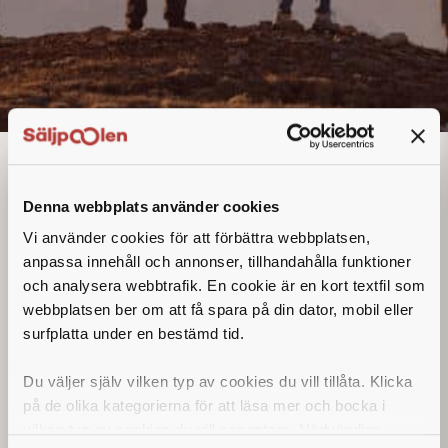
Utesäljare
Denna annons går inte längre att söka. Se
Denna webbplats använder cookies
alla lediga jobb
här
.
Vi använder cookies för att förbättra webbplatsen,
anpassa innehåll och annonser, tillhandahålla funktioner
och analysera webbtrafik. En cookie är en kort textfil som
webbplatsen ber om att få spara på din dator, mobil eller
surfplatta under en bestämd tid.
Du väljer själv vilken typ av cookies du vill tillåta. Klicka
på de olika kategorierna för att läsa mer och bocka i
vilken typ av cookies du vill acceptera. Nödvändiga