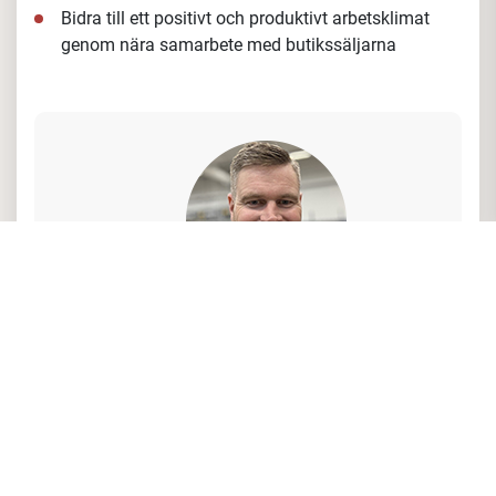
Bidra till ett positivt och produktivt arbetsklimat
genom nära samarbete med butikssäljarna
Vad har Andreas Johansson, säljchef
Övre Norrland, att säga om tjänsten och
företaget?
"Det finns många fördelar med att vara en
del av vårt team, något som sticker ut för
mig är gemenskapen och enkelheten i