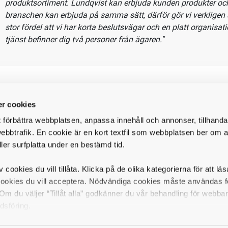
äggning och infrastruktur. Vi har totalt fyra butiker varav en i 
 nyckelperson i vårt team arbetar du tillsammans med våra buti
nd/säljsupport för att vårda befintliga kundrelationer och säkers
t bästa servicen. Du kommer rapportera till vår försäljningschef
Vad har Patric Seger, VD, att säga om tjänsten och företaget
r cookies
"Ett av Lundqvist värdeord är Äkta. Lundqvist och medarbetare
t förbättra webbplatsen, anpassa innehåll och annonser, tillhanda
Lundqvist visar alltid respekt mot andra och också till oss själ
ebbtrafik. En cookie är en kort textfil som webbplatsen ber om at
Genom att ständigt arbeta för att leva efter våra värdeord oc
ller surfplatta under en bestämd tid.
att vi påminner varandra skapar Lundqvist en inkluderande mil
sunda relationer och inte minst för varaktiga affärer.
v cookies du vill tillåta. Klicka på de olika kategorierna för att lä
cookies du vill acceptera. Nödvändiga cookies måste användas fö
Inom Lundqvist finns det många medarbetare som har stor erf
m du väljer “Tillåt alla” godkänner du vår behandling för webba
produktsortiment. Lundqvist kan erbjuda kunden produkter och
dsföring.
branschen kan erbjuda på samma sätt, därför gör vi verkligen 
stor fördel att vi har korta beslutsvägar och en platt organis