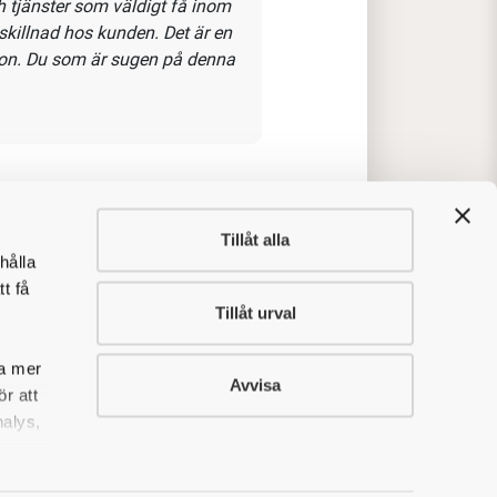
Spånga som blir din "hemmabutik".
kssäljare, övriga utesäljare samt
tälla att våra kunder får den
.
?
Tillåt alla
 i
hålla
va.
t få
h genom
Tillåt urval
jö för
sa mer
Avvisa
r att
arenhet av vårt breda
nalys,
 tjänster som väldigt få inom
skillnad hos kunden. Det är en
ation. Du som är sugen på denna