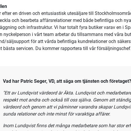
säljare till Stockholm
dqvist Maskin & Verktyg lever vi efter våra värdeord: Modiga, Ä
 vårt vardagliga arbete, både mot kunder och inom företaget.
er vi en ny säljkollega som delar våra värdeord och som vill va
amhet.
Vi söker dig som brinner för att göra affärer, utveckla dig
betet med våra kunder.
llen
ar efter en driven och entusiastisk utesäljare till Stockholmsomr
veckla och bearbeta affärsrelationer med både befintliga och n