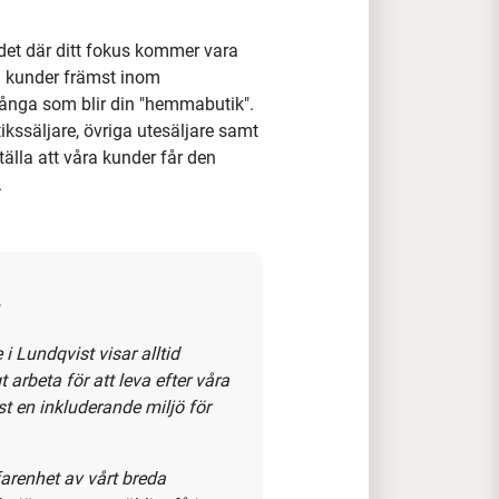
kta och i Framkant. Det ska
ra med och utveckla vår
 själv, dina medarbetare och
ådet där ditt fokus kommer vara
ya kunder främst inom