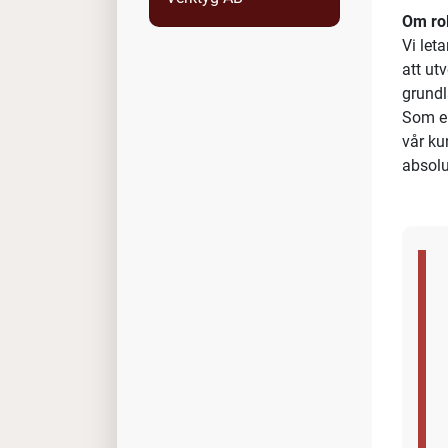
Ute
På Lun
prägla
Nu sök
verks
samar
Om ro
Vi let
att ut