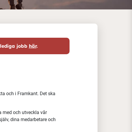
 lediga jobb
här
.