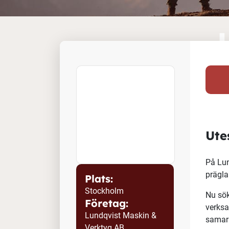
Plats:
Stockholm
Företag:
Lundqvist Maskin &
Verktyg AB