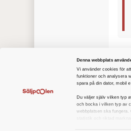
grundl
Som en
vår ku
absolu
Denna webbplats använde
Vi använder cookies för at
funktioner och analysera w
spara på din dator, mobil e
Du väljer själv vilken typ a
och bocka i vilken typ av 
webbplatsen ska fungera. O
statistik och riktad markna