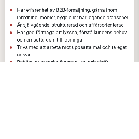
Har erfarenhet av B2B-försäljning, gärna inom
inredning, möbler, bygg eller närliggande branscher
Är självgående, strukturerad och affärsorienterad
Har god förmåga att lyssna, förstå kundens behov
och omsätta dem till lösningar
Trivs med att arbeta mot uppsatta mål och ta eget
ansvar
Behärskar svenska flytande i tal och skrift
(engelska är meriterande)