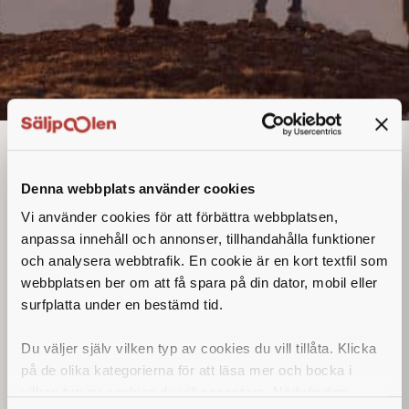
Säljare
Denna annons går inte längre att söka. Se
Denna webbplats använder cookies
alla lediga jobb
här
.
Vi använder cookies för att förbättra webbplatsen,
anpassa innehåll och annonser, tillhandahålla funktioner
och analysera webbtrafik. En cookie är en kort textfil som
webbplatsen ber om att få spara på din dator, mobil eller
surfplatta under en bestämd tid.
Du väljer själv vilken typ av cookies du vill tillåta. Klicka
på de olika kategorierna för att läsa mer och bocka i
vilken typ av cookies du vill acceptera. Nödvändiga