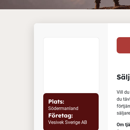
Säl
Vill d
du täv
Plats:
förtjä
Södermanland
säljare
Företag:
Vesivek Sverige AB
Om tj