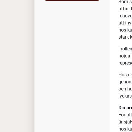
Som sä
affär.
renove
att in
hos ku
stark 
I roll
nöjda 
repres
Hos os
genomg
och hu
lyckas
Din pro
För at
är sjä
hos ku