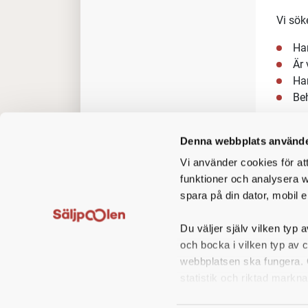
Vi sök
Ha
Är 
Har
Beh
Det är
Denna webbplats använde
Vi erb
Vi använder cookies för at
funktioner och analysera w
Bra
spara på din dator, mobil e
In
Ged
Du väljer själv vilken typ a
Kon
och bocka i vilken typ av 
Tjä
webbplatsen ska fungera. O
Fri
statistik och riktad markna
Fr
Möj