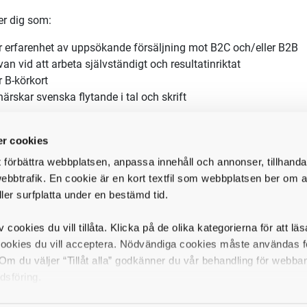
er dig som:
r erfarenhet av uppsökande försäljning mot B2C och/eller B2B
van vid att arbeta självständigt och resultatinriktat
 B-körkort
ärskar svenska flytande i tal och skrift
 meriterande om du har erfarenhet av byggnation eller renoverin
r cookies
juder
t förbättra webbplatsen, anpassa innehåll och annonser, tillhanda
ebbtrafik. En cookie är en kort textfil som webbplatsen ber om at
 fast grundlön med mycket attraktiv provisionsmodell
ller surfplatta under en bestämd tid.
kommande leads som komplement till egen prospektering
igen introduktionsutbildning under fyra veckor
v cookies du vill tillåta. Klicka på de olika kategorierna för att lä
tinuerlig utbildning och utveckling
cookies du vill acceptera. Nödvändiga cookies måste användas fö
nstebil
m du väljer “Tillåt alla” godkänner du vår behandling för webba
het att planera din egen arbetstid
dsföring.
iskvårdsbidrag
lighet att utgå från hemmet