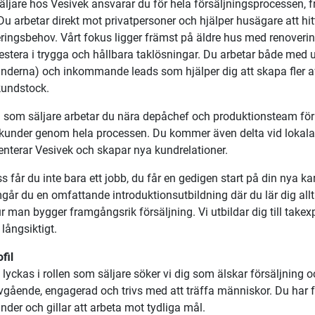
ljare hos Vesivek ansvarar du för hela försäljningsprocessen, fr
 Du arbetar direkt mot privatpersoner och hjälper husägare att hitt
ringsbehov. Vårt fokus ligger främst på äldre hus med renoveri
vestera i trygga och hållbara taklösningar. Du arbetar både med
nderna) och inkommande leads som hjälper dig att skapa fler a
kundstock.
en som säljare arbetar du nära depåchef och produktionsteam för 
kunder genom hela processen. Du kommer även delta vid lokala 
enterar Vesivek och skapar nya kundrelationer.
s får du inte bara ett jobb, du får en gedigen start på din nya kar
år du en omfattande introduktionsutbildning där du lär dig allt
r man bygger framgångsrik försäljning. Vi utbildar dig till takexp
 långsiktigt.
fil
t lyckas i rollen som säljare söker vi dig som
älskar försäljning o
lvgående, engagerad och trivs med att träffa människor. Du har
nder och gillar att arbeta mot tydliga mål.