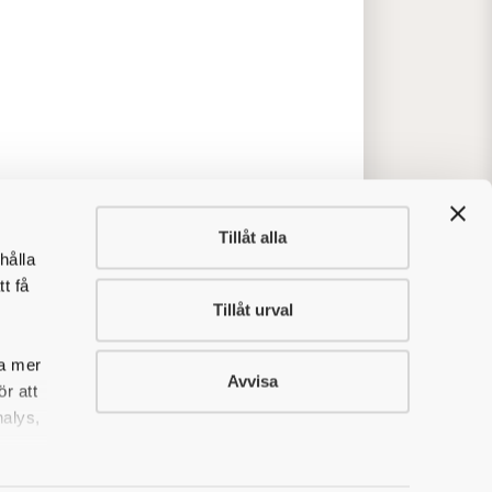
g.
Tillåt alla
hålla
t få
Tillåt urval
sa mer
Avvisa
r att
nalys,