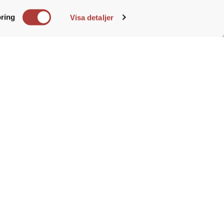
e. Du
ring
Visa detaljer
ra och vara en del av ett vinnande
nsult Christopher Thorstrand.
pande urval under denna