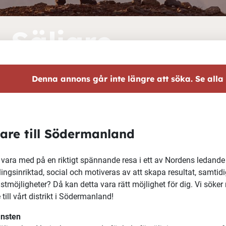
Säljare
Denna annons går inte längre att söka. Se alla
jare till Södermanland
u vara med på en riktigt spännande resa i ett av Nordens ledand
lingsinriktad, social och motiveras av att skapa resultat, samtidig
nstmöjligheter?
Då kan detta vara rätt möjlighet för dig.
Vi söker
 till vårt distrikt i Södermanland!
änsten