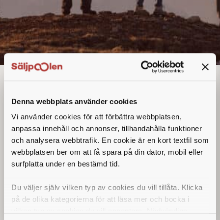
Denna webbplats använder cookies
Vi använder cookies för att förbättra webbplatsen,
Plats:
anpassa innehåll och annonser, tillhandahålla funktioner
Företag:
och analysera webbtrafik. En cookie är en kort textfil som
webbplatsen ber om att få spara på din dator, mobil eller
Ansök nu
surfplatta under en bestämd tid.
Du väljer själv vilken typ av cookies du vill tillåta. Klicka
Ansök nu
på de olika kategorierna för att läsa mer och bocka i
vilken typ av cookies du vill acceptera. Nödvändiga