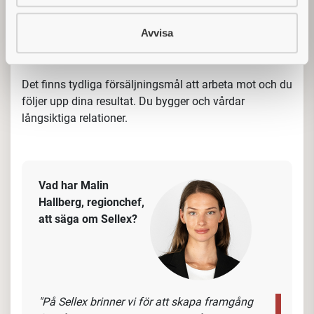
synlighet i butik. Du arbetar med införsäljning av nya
produkter i sortimentet, genomför kampanjer och
Avvisa
aktiviteter för att driva försäljning samt säkerställer att
produkterna finns, är väl synliga och attraktiva i butik.
Det finns tydliga försäljningsmål att arbeta mot och du
följer upp dina resultat. Du bygger och vårdar
långsiktiga relationer.
Vad har Malin
Hallberg, regionchef,
att säga om
Sellex?
"På Sellex brinner vi för att skapa framgång