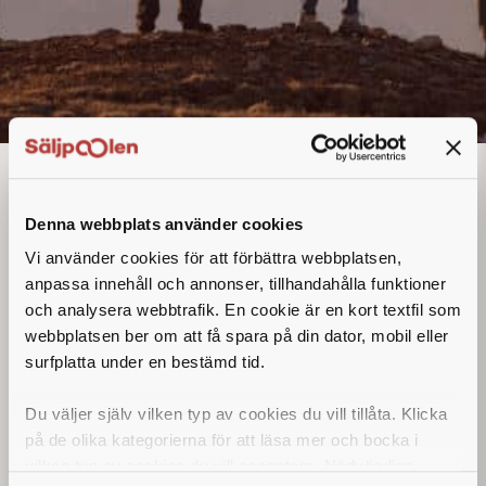
Säljare
Denna webbplats använder cookies
Vi använder cookies för att förbättra webbplatsen,
anpassa innehåll och annonser, tillhandahålla funktioner
och analysera webbtrafik. En cookie är en kort textfil som
webbplatsen ber om att få spara på din dator, mobil eller
surfplatta under en bestämd tid.
Du väljer själv vilken typ av cookies du vill tillåta. Klicka
på de olika kategorierna för att läsa mer och bocka i
vilken typ av cookies du vill acceptera. Nödvändiga
Sellex söker säljare till vår