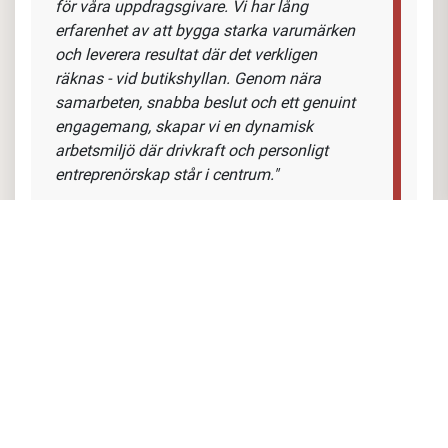
för våra uppdragsgivare. Vi har lång
erfarenhet av att bygga starka varumärken
och leverera resultat där det verkligen
räknas - vid butikshyllan. Genom nära
samarbeten, snabba beslut och ett genuint
engagemang, skapar vi en dynamisk
arbetsmiljö där drivkraft och personligt
entreprenörskap står i centrum."
Läs mer om Sellex som arbetsplats.
https://career.masterhelp.se/sellex
Din profil:
Tidigare butiksarbete/säljerfarenhet är meriterande,
gärna inom dagligvaruhandeln.