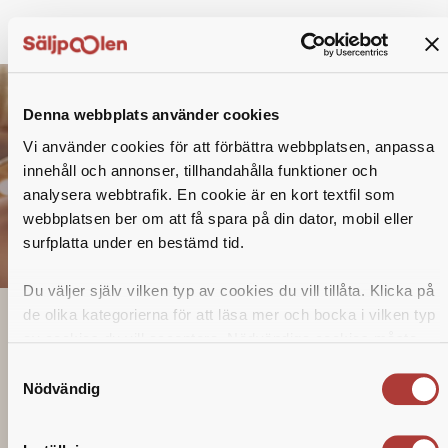
Denna webbplats använder cookies
Vi använder cookies för att förbättra webbplatsen, anpassa
innehåll och annonser, tillhandahålla funktioner och
analysera webbtrafik. En cookie är en kort textfil som
webbplatsen ber om att få spara på din dator, mobil eller
surfplatta under en bestämd tid.
Du väljer själv vilken typ av cookies du vill tillåta. Klicka på
de olika kategorierna för att läsa mer och bocka i vilken typ
av cookies du vill acceptera. Nödvändiga cookies måste
Olika urvalsmetoder
användas för att webbplatsen ska fungera. Om du väljer
Samtyckesval
“Tillåt alla” godkänner du vår behandling för webbanalys,
Nödvändig
statistik och riktad marknadsföring.
Att gå igenom en ansökan tar tid. För att arbeta
effektivt använder vi oss av olika urvalsmetoder